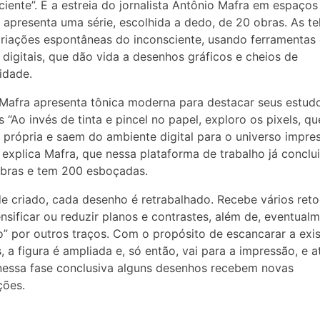
ciente”. É a estreia do jornalista Antônio Mafra em espaços
a apresenta uma série, escolhida a dedo, de 20 obras. As te
riações espontâneas do inconsciente, usando ferramentas
 digitais, que dão vida a desenhos gráficos e cheios de
idade.
Mafra apresenta tônica moderna para destacar seus estud
 “Ao invés de tinta e pincel no papel, exploro os pixels, qu
 própria e saem do ambiente digital para o universo impr
, explica Mafra, que nessa plataforma de trabalho já conclu
obras e tem 200 esboçadas.
e criado, cada desenho é retrabalhado. Recebe vários ret
ensificar ou reduzir planos e contrastes, além de, eventualm
o” por outros traços. Com o propósito de escancarar a exi
s, a figura é ampliada e, só então, vai para a impressão, e a
essa fase conclusiva alguns desenhos recebem novas
ções.