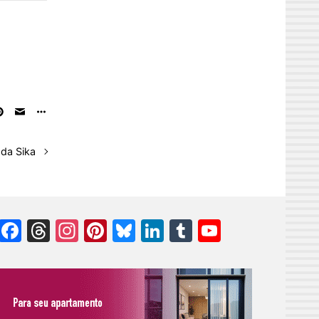
 da Sika
Facebook
Threads
Instagram
Pinterest
Bluesky
LinkedIn
Tumblr
YouTube
Channel