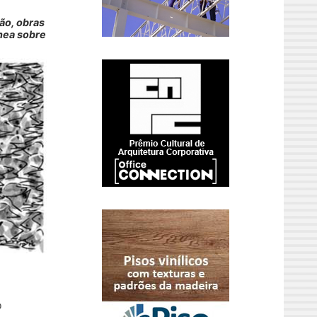
ão, obras
ânea sobre
o