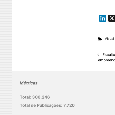
L
i
n
Visual
k
e
d
Escult
empreend
I
n
Métricas
Total:
306.246
Total de Publicações:
7.720