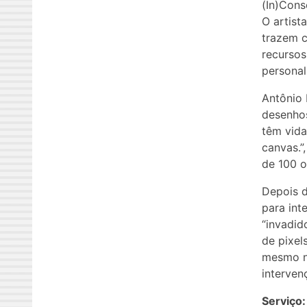
(In)Cons
O artist
trazem c
recursos
personal
Antônio 
desenhos
têm vida
canvas.”
de 100 
Depois d
para int
“invadid
de pixel
mesmo n
interven
Serviço: