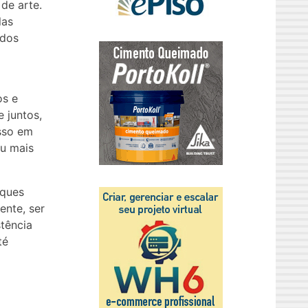
 de arte.
las
 dos
os e
e juntos,
esso em
iu mais
oques
ente, ser
stência
té