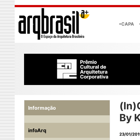
Skip to main content
•CAPA
(In)
Informação
By 
infoArq
23/01/201