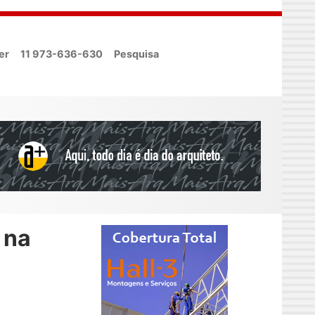
er
11 973-636-630
Pesquisa
 na