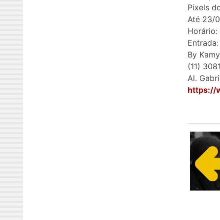
Pixels d
Até 23/
Horário:
Entrada:
By Kamy
(11) 308
Al. Gabr
https:/