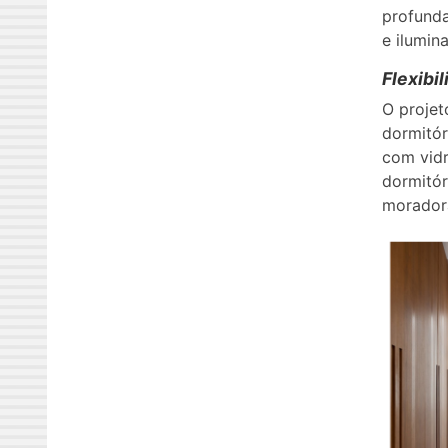
profund
e ilumin
Flexibi
O projet
dormitór
com vid
dormitór
morador