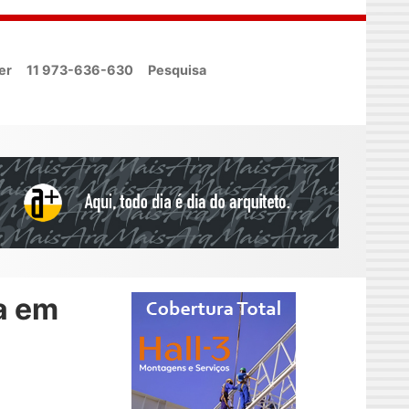
er
11 973-636-630
Pesquisa
a em