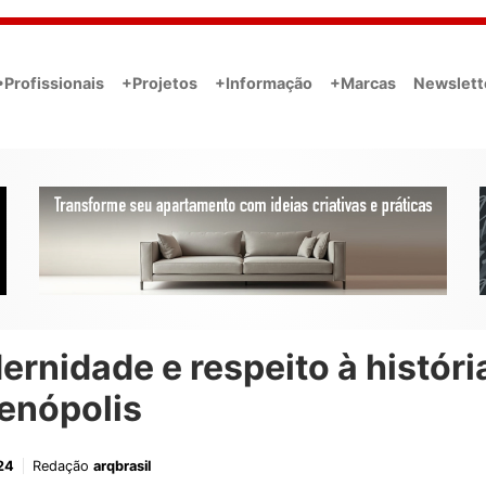
•Profissionais
+Projetos
+Informação
+Marcas
Newslett
rnidade e respeito à históri
enópolis
24
Redação
arqbrasil