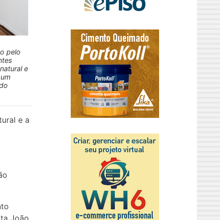
do pelo
ntes
natural e
é um
 do
ural e a
ão
nto
ata João