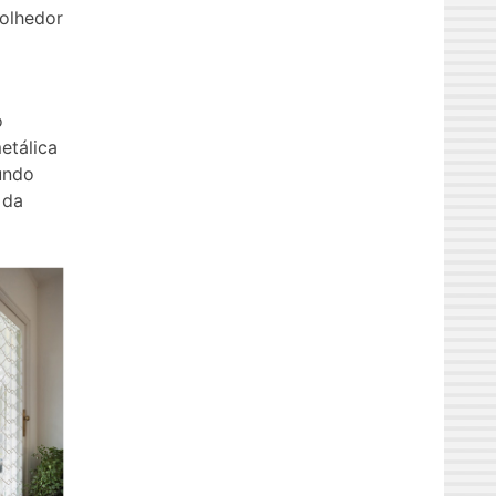
olhedor
o
etálica
undo
 da