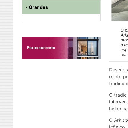
• Grandes
O p
Ark
mod
a r
esp
edif
Descubra
reinterp
tradicio
O tradic
interven
histórica
O Arkiti
icônico,