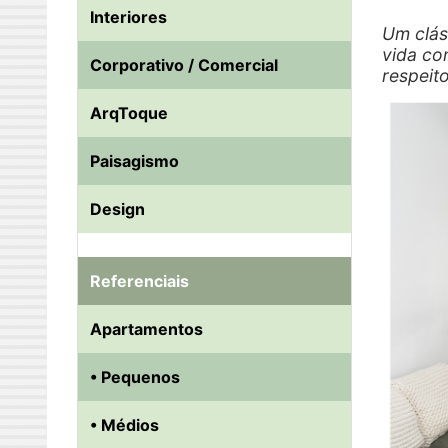
Interiores
Um clás
vida co
Corporativo / Comercial
respeito
ArqToque
Paisagismo
Design
Referenciais
Apartamentos
• Pequenos
• Médios