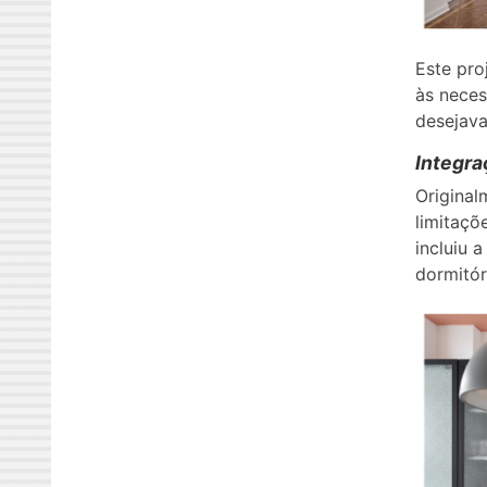
Este pro
às neces
desejava
Integra
Origina
limitaçõ
incluiu 
dormitór