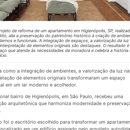
rojeto de reforma de um apartamento em Higienópolis, SP, realiza
itito, alia a preservação do patrimônio histórico à criação de ambie
ernos e funcionais. A integração de espaços, a valorização da luz 
einterpretação de elementos originais são destaques. O resultado 
aço que atende às necessidades da moradora e celebra a história
ício.
 como a integração de ambientes, a valorização da luz nat
retação de elementos originais transformaram um espaço
nal em um lar moderno e acolhedor.
ional bairro de Higienópolis, em São Paulo, recebeu uma
ção arquitetônica que harmoniza modernidade e preservaç
.
to foi o escritório escolhido para transformar um apartame
 localizado em um edifício assinado pelo arquiteto autodid