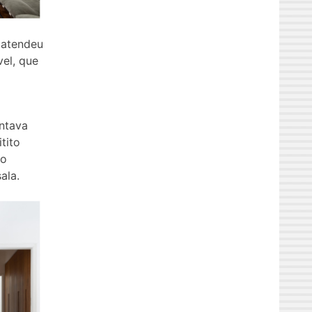
 atendeu
vel, que
ntava
tito
 o
ala.