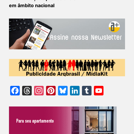
em âmbito nacional
Facebook
Threads
Instagram
Pinterest
Bluesky
LinkedIn
Tumblr
YouTu
Chann