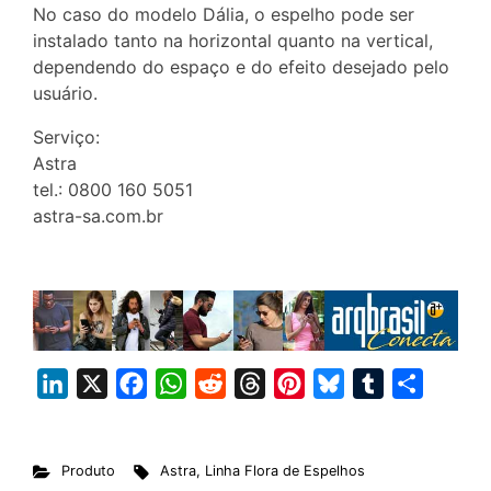
No caso do modelo Dália, o espelho pode ser
instalado tanto na horizontal quanto na vertical,
dependendo do espaço e do efeito desejado pelo
usuário.
Serviço:
Astra
tel.: 0800 160 5051
astra-sa.com.br
L
X
F
W
R
T
P
B
T
S
i
a
h
e
h
i
l
u
h
n
c
a
d
r
n
u
m
a
Produto
Astra
,
Linha Flora de Espelhos
k
e
t
d
e
t
e
b
r