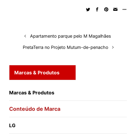
e
b
s
i
a
e
s
l
e
d
o
A
t
d
r
k
r
I
o
p
s
e
y
n
k
p
s
Apartamento parque pelo M Magalhães
t
PretaTerra no Projeto Mutum-de-penacho
Marcas & Produtos
Marcas & Produtos
Conteúdo de Marca
LG