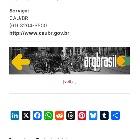
Serviço:
CAU/BR
(61) 3204-9500
http://www.caubr.gov.br
[voltar]
L
X
F
W
R
T
P
B
T
S
i
a
h
e
h
i
l
u
h
n
c
a
d
r
n
u
m
a