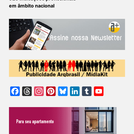
em âmbito nacional
Facebook
Threads
Instagram
Pinterest
Bluesky
LinkedIn
Tumblr
YouTu
Chann