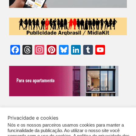
Facebook
Threads
Instagram
Pinterest
Bluesky
LinkedIn
Tumblr
YouTu
Chann
©Biz | São Paulo | Brasil | Arqbrasil: O espaço da arquitetura brasileira |
Privacidade e cookies
Expediente
|
Contato
|
Newsletter
/
PolíticaDePrivacidade
/
CONDIÇÕES
Nós e os nossos parceiros usamos cookies para manter a
GERAIS DE PUBLICAÇÃO (CGP
)
funcinalidade da publicação. Ao utilizar o nosso site você