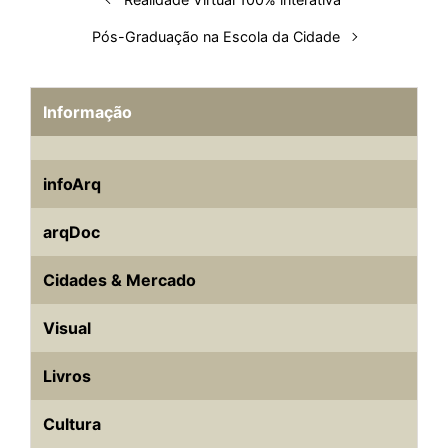
t
Pós-Graduação na Escola da Cidade
Informação
infoArq
arqDoc
Cidades & Mercado
Visual
Livros
Cultura