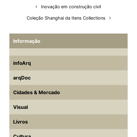
n
k
p
s
Inovação em construção civil
t
Coleção Shanghai da Itens Collections
Informação
infoArq
arqDoc
Cidades & Mercado
Visual
Livros
Cultura