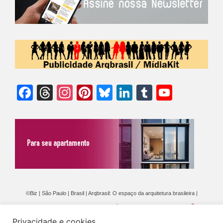
Facebook
Threads
Instagram
Pinterest
Bluesky
LinkedIn
Tumblr
YouTu
Chann
©Biz | São Paulo | Brasil | Arqbrasil: O espaço da arquitetura brasileira |
Expediente
|
Contato
|
Newsletter
/
PolíticaDePrivacidade
/
CONDIÇÕES
Privacidade e cookies
GERAIS DE PUBLICAÇÃO (CGP
)