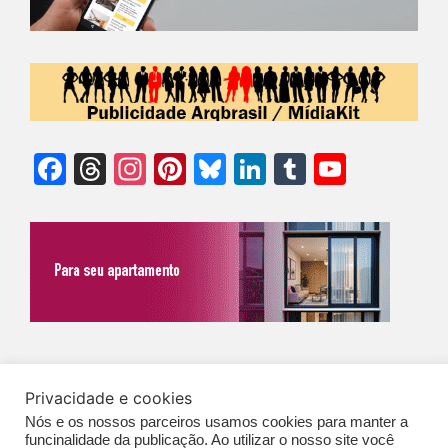
Facebook
Threads
Instagram
Pinterest
Bluesky
LinkedIn
Tumblr
YouTu
Chann
©Biz | São Paulo | Brasil | Arqbrasil: O espaço da arquitetura brasileira |
Privacidade e cookies
Expediente
|
Contato
|
Newsletter
/
PolíticaDePrivacidade
/
CONDIÇÕES
Nós e os nossos parceiros usamos cookies para manter a
GERAIS DE PUBLICAÇÃO (CGP
)
funcinalidade da publicação. Ao utilizar o nosso site você