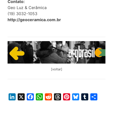
Contato:
Geo Luz & Cerâmica
(19) 3032-1053
http://geoceramica.com.br
[voltar]
L
X
F
W
R
T
P
B
T
S
i
a
h
e
h
i
l
u
h
n
c
a
d
r
n
u
m
a