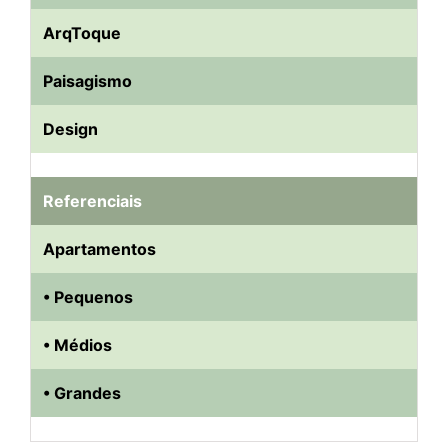
ArqToque
Paisagismo
Design
Referenciais
Apartamentos
• Pequenos
• Médios
• Grandes