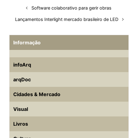
n
k
p
s
Software colaborativo para gerir obras
t
Lançamentos Interlight mercado brasileiro de LED
Informação
infoArq
arqDoc
Cidades & Mercado
Visual
Livros