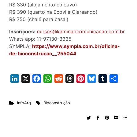
R$ 330 (alojamento coletivo)
R$ 390 (quarto na Ecovila Clareando)
R$ 750 (chalé para casal)
Inscrições:
cursos@kaminaricomunicacao.com.br
Whats app: 11-97130-3335
SYMPLA:
https://www.sympla.com.br/oficina-
de-bioconstrucao__255044
L
X
F
W
R
T
P
B
T
S
i
a
h
e
h
i
l
u
h
n
c
a
d
r
n
u
m
a
infoArq
Bioconstrução
k
e
t
d
e
t
e
b
r
e
b
s
i
a
e
s
l
e
d
o
A
t
d
r
k
r
I
o
p
s
e
y