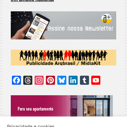
Facebook
Threads
Instagram
Pinterest
Bluesky
LinkedIn
Tumblr
YouT
Chann
Privacidade e cookies