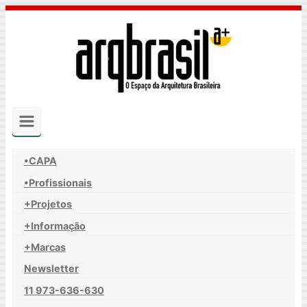
Skip
to
main
content
•CAPA
•Profissionais
+Projetos
+Informação
+Marcas
Newsletter
11 973-636-630