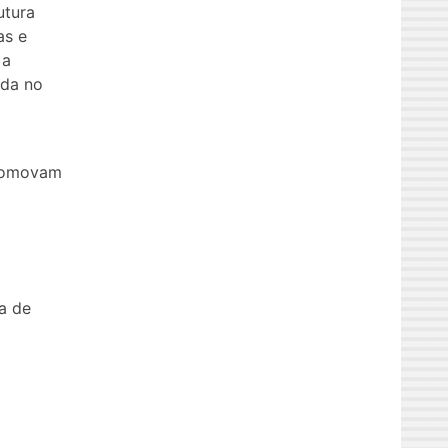
utura
as e
 a
ada no
promovam
a de