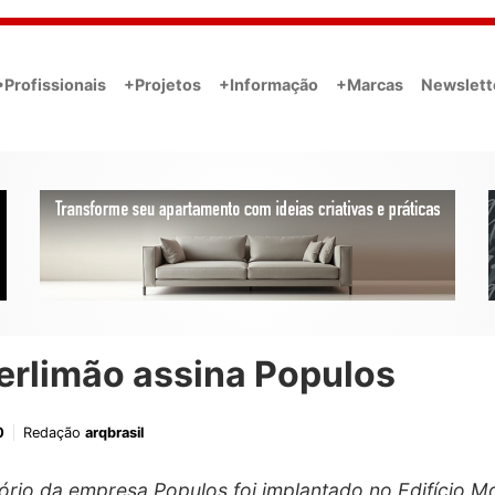
•Profissionais
+Projetos
+Informação
+Marcas
Newslett
erlimão assina Populos
0
Redação
arqbrasil
tório da empresa Populos foi implantado no Edifício M