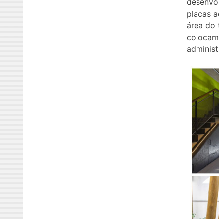
desenvo
placas a
área do 
colocamo
administ