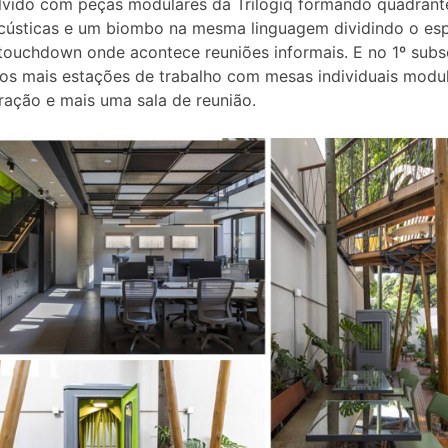
lvido com peças modulares da Trilogiq formando quadran
cústicas e um biombo na mesma linguagem dividindo o es
touchdown onde acontece reuniões informais. E no 1º subs
s mais estações de trabalho com mesas individuais modul
ração e mais uma sala de reunião.