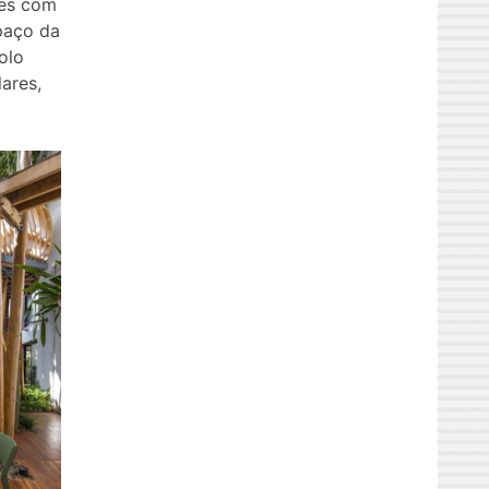
tes com
paço da
olo
ares,