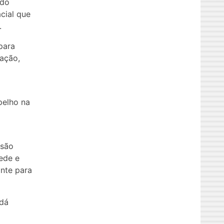
 do
acial que
.
para
ação,
pelho na
isão
ede e
ante para
 dá