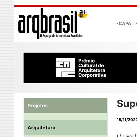
Skip to main content
•CAPA
Sup
Projetos
18/11/202
Arquitetura
O escri