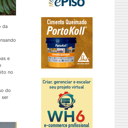
o da
pensando
mas e
e
ito no
so do
 ser