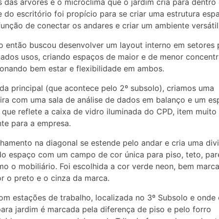
 das árvores e o microclima que o jardim cria para dentro
 do escritório foi propício para se criar uma estrutura esp
função de conectar os andares e criar um ambiente versátil
o então buscou desenvolver um layout interno em setores 
ados usos, criando espaços de maior e de menor concentr
onando bem estar e flexibilidade em ambos.
da principal (que acontece pelo 2º subsolo), criamos uma
ira com uma sala de análise de dados em balanço e um es
 que reflete a caixa de vidro iluminada do CPD, item muito
te para a empresa.
nhamento na diagonal se estende pelo andar e cria uma div
 do espaço com um campo de cor única para piso, teto, par
o o mobiliário. Foi escolhida a cor verde neon, bem marc
r o preto e o cinza da marca.
om estações de trabalho, localizada no 3º Subsolo e onde
ara jardim é marcada pela diferença de piso e pelo forro