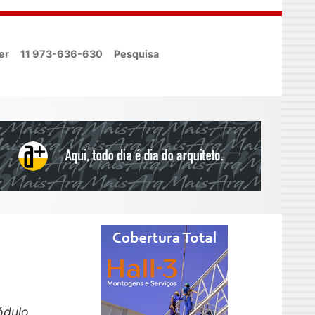
er
11 973-636-630
Pesquisa
ódulo