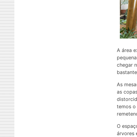
A área e
pequena 
chegar 
bastante
As mesas
as copas
distorci
temos o 
remetend
O espaço
árvores 