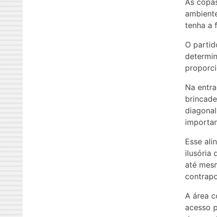
As copas
ambiente
tenha a 
O partid
determin
proporci
Na entra
brincade
diagonal
importan
Esse ali
ilusória
até mesm
contrapo
A área c
acesso p