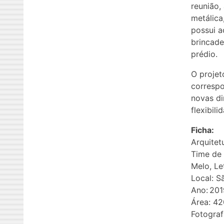
reunião,
metálica
possui a
brincade
prédio.
O projet
corresp
novas di
flexibili
Ficha:
Arquitet
Time de 
Melo, Le
Local: Sã
Ano: 201
Área: 4
Fotograf