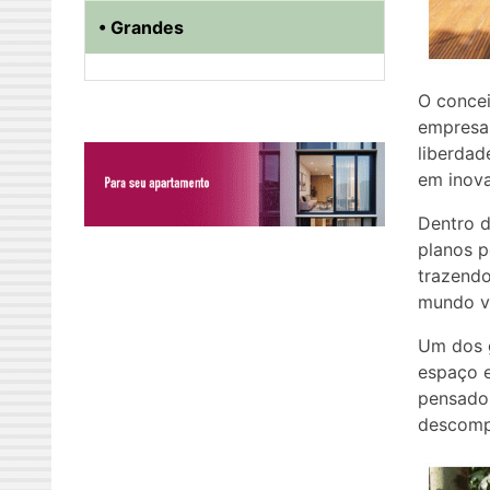
• Grandes
O concei
empresa,
liberdad
em inova
Dentro d
planos p
trazendo
mundo vi
Um dos g
espaço e
pensado 
descomp