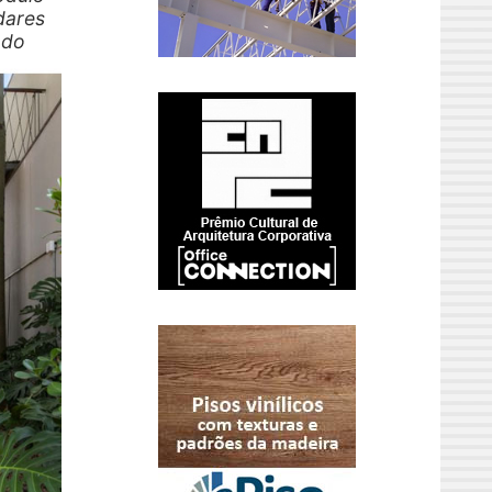
dares
ado