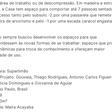
 área de trabalho ou de descompressão. Em madeira e estr
, a Casa tem espaço para comportar até 7 pessoas sentad
cesso tanto pelo subsolo -2 por uma passarela que remete
ira de arvorismo e pelo -1 por uma escada caracol engast
o sempre buscou desenvolver os espaços para que
ondessem às novas formas de se trabalhar: espaços que 
nâmicas para troca de conhecimento e ofereçam maior
dade de uso.
ura: Superlimão
Projeto: Gouveia, Thiago Rodrigues, Antonio Carlos Figueir
ticia Domingues e Giovanna de Aguiar
o Paulo, Brasil
9
20m²
ia: Maíra Acayaba