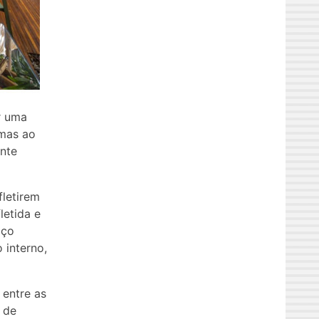
r uma
 mas ao
nte
letirem
letida e
aço
 interno,
 entre as
 de