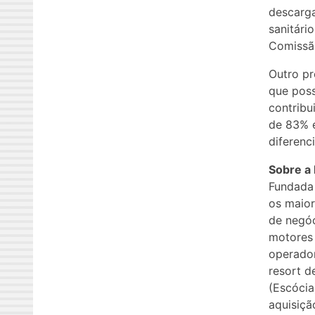
descarga
sanitári
Comissão
Outro pr
que poss
contribu
de 83% e
diferenc
Sobre a 
Fundada 
os maior
de negóc
motores 
operador
resort d
(Escócia
aquisiçã