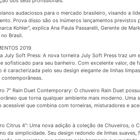
ação dos seus profissionais.
lanos audaciosos para o mercado brasileiro, visando a lid
nto. Prova disso são os inúmeros lançamentos previstos 
arca Kohler”, explica Ana Paula Passarelli, Gerente de Mar
no Brasil.
ENTOS 2019
ra July Soft Press: A nova torneira July Soft Press traz um e
e sofisticado para seu banheiro. Com excelente valor, de fá
 é caracterizada pelo seu design elegante de linhas limpas
e contemporâneas.
ro 7” Rain Duet Contemporary: O chuveiro Rain Duet possu
orâneo que torna qualquer ambiente mais moderno. Uma 
 acessível que combina com torneiras, misturadores e ace
ro Citrus 4”: Uma nova adição à coleção de Chuveiros, o Ci
mo da simplicidade. Seu design redondo de linhas suaves, 