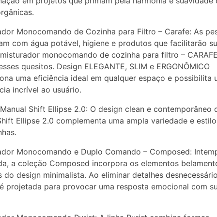
nação em projetos que primam pela harmonia e suavidade 
rgânicas.
ador Monocomando de Cozinha para Filtro – Carafe: As pe
m com água potável, higiene e produtos que facilitarão s
 misturador monocomando de cozinha para filtro – CARAF
 esses quesitos. Design ELEGANTE, SLIM e ERGONÔMICO
ona uma eficiência ideal em qualquer espaço e possibilita
ia incrível ao usuário.
Manual Shift Ellipse 2.0: O design clean e contemporâneo
hift Ellipse 2.0 complementa uma ampla variedade e estilo
nhas.
rador Monocomando e Duplo Comando – Composed: Intemp
da, a coleção Composed incorpora os elementos belament
s do design minimalista. Ao eliminar detalhes desnecessário
é projetada para provocar uma resposta emocional com s