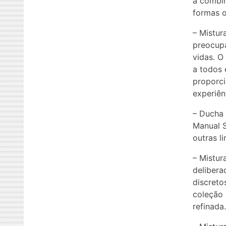
a combi
formas o
– Mistur
preocupa
vidas. O
a todos
proporci
experiênc
– Ducha 
Manual S
outras li
– Mistu
delibera
discreto
coleção 
refinada.