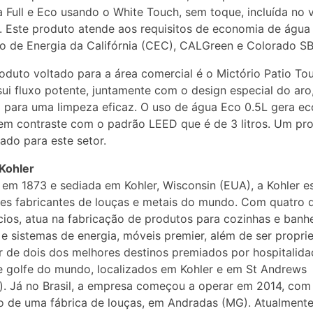
 Full e Eco usando o White Touch, sem toque, incluída no 
o. Este produto atende aos requisitos de economia de água
 de Energia da Califórnia (CEC), CALGreen e Colorado SB
oduto voltado para a área comercial é o Mictório Patio Tou
ui fluxo potente, juntamente com o design especial do aro
i para uma limpeza eficaz. O uso de água Eco 0.5L gera e
m contraste com o padrão LEED que é de 3 litros. Um pr
iado para este setor.
Kohler
em 1873 e sediada em Kohler, Wisconsin (EUA), a Kohler es
es fabricantes de louças e metais do mundo. Com quatro d
ios, atua na fabricação de produtos para cozinhas e banhe
e sistemas de energia, móveis premier, além de ser proprie
 de dois dos melhores destinos premiados por hospitalida
e golfe do mundo, localizados em Kohler e em St Andrews
). Já no Brasil, a empresa começou a operar em 2014, com
o de uma fábrica de louças, em Andradas (MG). Atualment