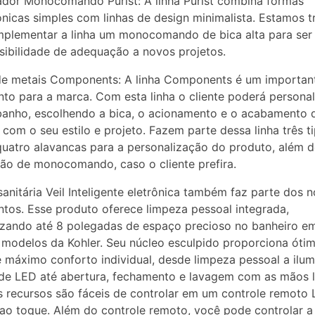
ador Monocomando Purist: A linha Purist combina formas
ônicas simples com linhas de design minimalista. Estamos 
plementar a linha um monocomando de bica alta para ser
ibilidade de adequação a novos projetos.
de metais Components: A linha Components é um importan
to para a marca. Com esta linha o cliente poderá personal
banho, escolhendo a bica, o acionamento e o acabamento 
com o seu estilo e projeto. Fazem parte dessa linha três t
quatro alavancas para a personalização do produto, além 
o de monocomando, caso o cliente prefira.
sanitária Veil Inteligente eletrônica também faz parte dos 
tos. Esse produto oferece limpeza pessoal integrada,
zando até 8 polegadas de espaço precioso no banheiro em
 modelos da Kohler. Seu núcleo esculpido proporciona óti
e máximo conforto individual, desde limpeza pessoal a ilu
de LED até abertura, fechamento e lavagem com as mãos li
 recursos são fáceis de controlar em um controle remoto
 ao toque. Além do controle remoto, você pode controlar a