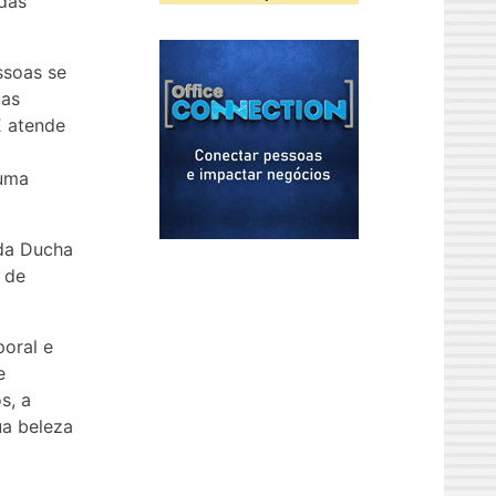
das
ssoas se
uas
E atende
 uma
 da Ducha
 de
oral e
e
s, a
ua beleza