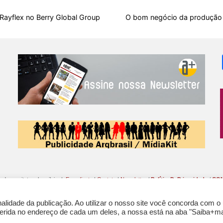
b
s
i
a
e
s
l
e
o
A
t
d
r
k
r
Rayflex no Berry Global Group
O bom negócio da produção f
o
p
s
e
y
k
p
s
t
o da arquitetura brasileira |
Expediente
|
Contato
|
Newsletter
/
PolíticaDePrivacidade
/
CON
lidade da publicação. Ao utilizar o nosso site você concorda com o
nferida no endereço de cada um deles, a nossa está na aba "Saiba+ma