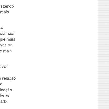
trazendo
 mais
te
izar sua
que mais
ipos de
de mais
novos
 relação
ma
minação
vres.
 LCD