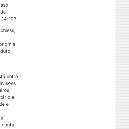
vaso
 da
 14-103.
chless,
,
conomia
oduto
tá entre
ivisões
iros,
tário e
de e
 a
e conta