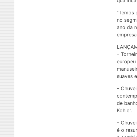
qualific
“Temos p
no segme
ano da m
empresa 
LANÇAM
– Tornei
europeu 
manuseio
suaves 
– Chuvei
contemp
de banho
Kohler.
– Chuvei
é o resu