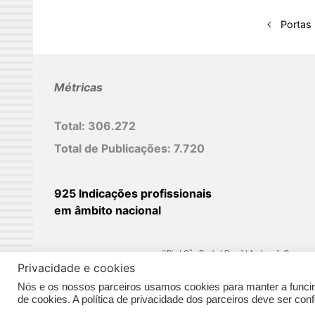
e
d
Portas 
I
n
Métricas
Total:
306.272
Total de Publicações:
7.720
925 Indicações profissionais
em âmbito nacional
©Biz | São Paulo | Brasil | Arqbrasil: O espaç
Privacidade e cookies
Nós e os nossos parceiros usamos cookies para manter a funcina
de cookies. A política de privacidade dos parceiros deve ser co