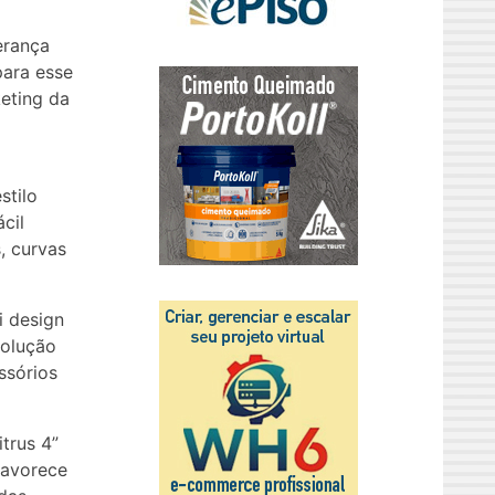
erança
para esse
keting da
stilo
cil
, curvas
i design
solução
ssórios
trus 4”
favorece