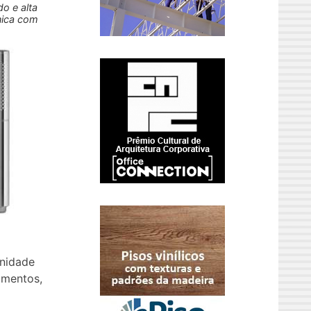
o e alta
nica com
unidade
amentos,