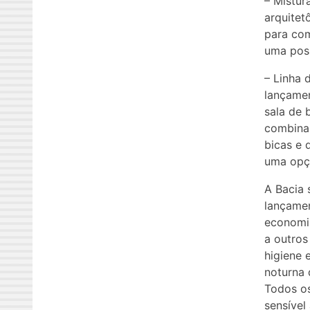
– Mistur
arquitet
para com
uma poss
– Linha 
lançamen
sala de 
combina 
bicas e 
uma opçã
A Bacia 
lançamen
economi
a outros
higiene 
noturna 
Todos os
sensível