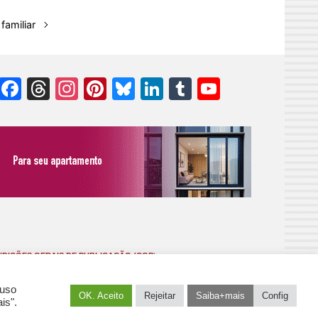
amiliar
Facebook
Threads
Instagram
Pinterest
Bluesky
LinkedIn
Tumblr
YouTube
Channel
DIÇÕES GERAIS DE PUBLICAÇÃO (CGP
)
 uso
OK. Aceito
Rejeitar
Saiba+mais
Config
is".