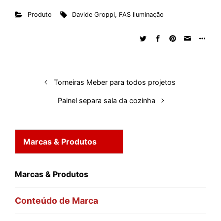
n
c
a
d
r
n
u
m
a
Produto
Davide Groppi
,
FAS Iluminação
k
e
t
d
e
t
e
b
r
e
b
s
i
a
e
s
l
e
d
o
A
t
d
r
k
r
I
o
p
s
e
y
n
k
p
s
Torneiras Meber para todos projetos
t
Painel separa sala da cozinha
Marcas & Produtos
Marcas & Produtos
Conteúdo de Marca