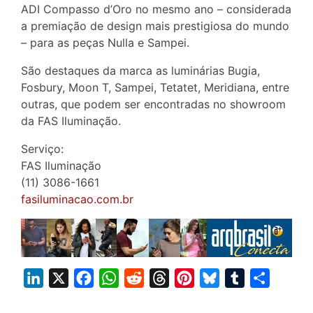
ADI Compasso d’Oro no mesmo ano – considerada
a premiação de design mais prestigiosa do mundo
– para as peças Nulla e Sampei.
São destaques da marca as luminárias Bugia,
Fosbury, Moon T, Sampei, Tetatet, Meridiana, entre
outras, que podem ser encontradas no showroom
da FAS Iluminação.
Serviço:
FAS Iluminação
(11) 3086-1661
fasiluminacao.com.br
L
X
F
W
R
T
P
B
T
S
i
a
h
e
h
i
l
u
h