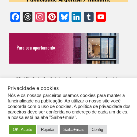
Facebook
Threads
Instagram
Pinterest
Bluesky
LinkedIn
Tumblr
YouTu
Chann
©Biz | São Paulo | Brasil | Arqbrasil: O espaço da arquitetura brasileira |
Privacidade e cookies
Expediente
|
Contato
|
Newsletter
/
PolíticaDePrivacidade
/
CONDIÇÕES
Nós e os nossos parceiros usamos cookies para manter a
GERAIS DE PUBLICAÇÃO (CGP
)
funcinalidade da publicação. Ao utilizar o nosso site você
concorda com o uso de cookies. A política de privacidade dos
parceiros deve ser conferida no endereço de cada um deles,
a nossa está na aba "Saiba+mais".
OK. Aceito
Rejeitar
Saiba+mais
Config