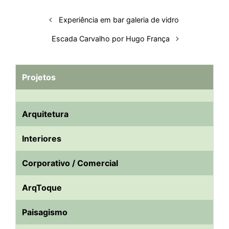
n
k
p
s
Experiência em bar galeria de vidro
t
Escada Carvalho por Hugo França
Projetos
Arquitetura
Interiores
Corporativo / Comercial
ArqToque
Paisagismo