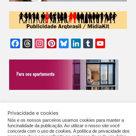
Facebook
Threads
Instagram
Pinterest
Bluesky
LinkedIn
Tumblr
YouTu
Chann
©Biz | São Paulo | Brasil | Arqbrasil: O espaço da arquitetura brasileira |
Privacidade e cookies
Expediente
|
Contato
|
Newsletter
/
PolíticaDePrivacidade
/
CONDIÇÕES
Nós e os nossos parceiros usamos cookies para manter a
GERAIS DE PUBLICAÇÃO (CGP
)
funcinalidade da publicação. Ao utilizar o nosso site você
concorda com o uso de cookies. A política de privacidade dos