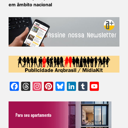
em âmbito nacional
Facebook
Threads
Instagram
Pinterest
Bluesky
LinkedIn
Tumblr
YouTu
Chann