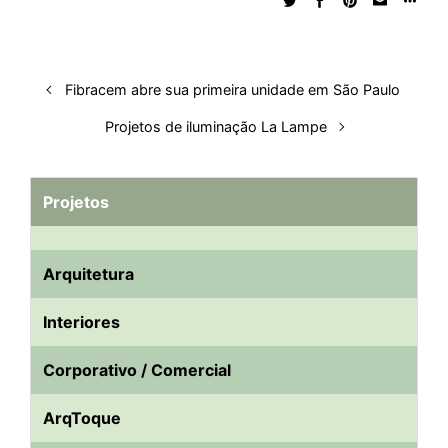
d
o
A
t
d
r
k
r
I
o
p
s
e
y
n
k
p
s
Fibracem abre sua primeira unidade em São Paulo
t
Projetos de iluminação La Lampe
Projetos
Arquitetura
Interiores
Corporativo / Comercial
ArqToque