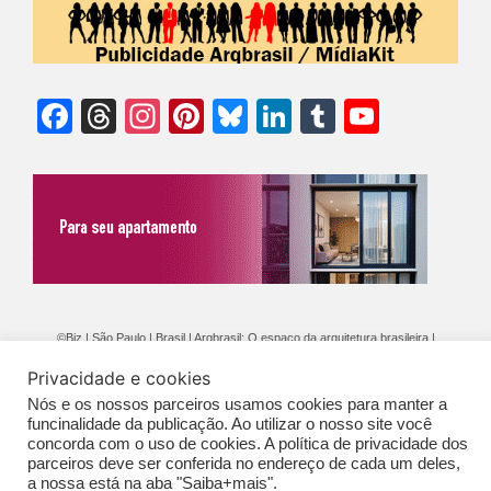
Facebook
Threads
Instagram
Pinterest
Bluesky
LinkedIn
Tumblr
YouTu
Chann
©Biz | São Paulo | Brasil | Arqbrasil: O espaço da arquitetura brasileira |
Expediente
|
Contato
|
Newsletter
/
PolíticaDePrivacidade
/
CONDIÇÕES
Privacidade e cookies
GERAIS DE PUBLICAÇÃO (CGP
)
Nós e os nossos parceiros usamos cookies para manter a
funcinalidade da publicação. Ao utilizar o nosso site você
concorda com o uso de cookies. A política de privacidade dos
parceiros deve ser conferida no endereço de cada um deles,
a nossa está na aba "Saiba+mais".