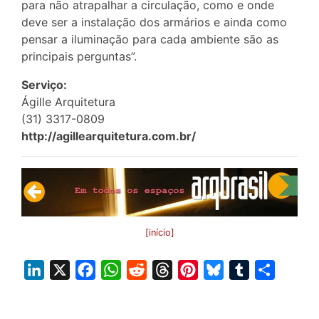
para não atrapalhar a circulação, como e onde
deve ser a instalação dos armários e ainda como
pensar a iluminação para cada ambiente são as
principais perguntas”.
Serviço:
Ágille Arquitetura
(31) 3317-0809
http://agillearquitetura.com.br/
[início]
L
X
F
W
R
T
P
B
T
S
i
a
h
e
h
i
l
u
h
n
c
a
d
r
n
u
m
a