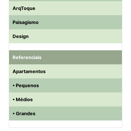
ArqToque
Paisagismo
Design
Referenciais
Apartamentos
• Pequenos
• Médios
• Grandes