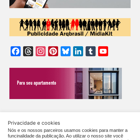
Facebook
Threads
Instagram
Pinterest
Bluesky
LinkedIn
Tumblr
YouTu
Chann
©Biz | São Paulo | Brasil | Arqbrasil: O espaço da arquitetura brasileira |
Privacidade e cookies
Expediente
|
Contato
|
Newsletter
/
PolíticaDePrivacidade
/
CONDIÇÕES
Nós e os nossos parceiros usamos cookies para manter a
GERAIS DE PUBLICAÇÃO (CGP
)
funcinalidade da publicação. Ao utilizar o nosso site você