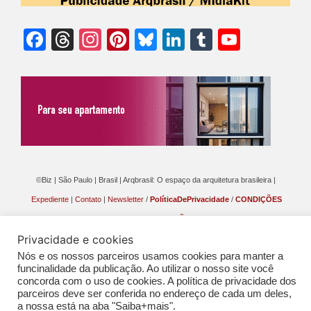
Facebook
Threads
Instagram
Pinterest
Bluesky
LinkedIn
Tumblr
YouTu
Chann
©Biz | São Paulo | Brasil | Arqbrasil: O espaço da arquitetura brasileira |
Expediente
|
Contato
|
Newsletter
/
PolíticaDePrivacidade
/
CONDIÇÕES
GERAIS DE PUBLICAÇÃO (CGP
)
Privacidade e cookies
Nós e os nossos parceiros usamos cookies para manter a
funcinalidade da publicação. Ao utilizar o nosso site você
concorda com o uso de cookies. A política de privacidade dos
parceiros deve ser conferida no endereço de cada um deles,
a nossa está na aba "Saiba+mais".