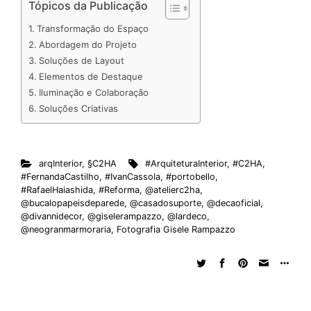
n
c
a
d
r
n
u
m
a
Tópicos da Publicação
k
e
t
d
e
t
e
b
r
Transformação do Espaço
e
b
s
i
a
e
s
l
e
Abordagem do Projeto
d
o
A
t
d
r
k
r
Soluções de Layout
Elementos de Destaque
I
o
p
s
e
y
Iluminação e Colaboração
n
k
p
s
Soluções Criativas
t
arqInterior
,
§C2HA
#ArquiteturaInterior
,
#C2HA
,
#FernandaCastilho
,
#IvanCassola
,
#portobello
,
#RafaelHaiashida
,
#Reforma
,
@atelierc2ha
,
@bucalopapeisdeparede
,
@casadosuporte
,
@decaoficial
,
@divannidecor
,
@giselerampazzo
,
@lardeco
,
@neogranmarmoraria
,
Fotografia Gisele Rampazzo