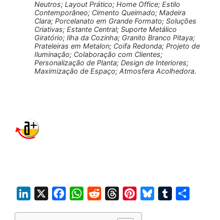
Neutros; Layout Prático; Home Office; Estilo
Contemporâneo; Cimento Queimado; Madeira
Clara; Porcelanato em Grande Formato; Soluções
Criativas; Estante Central; Suporte Metálico
Giratório; Ilha da Cozinha; Granito Branco Pitaya;
Prateleiras em Metalon; Coifa Redonda; Projeto de
Iluminação; Colaboração com Clientes;
Personalização de Planta; Design de Interiores;
Maximização de Espaço; Atmosfera Acolhedora.
L
X
F
W
R
T
P
B
T
S
i
a
h
e
h
i
l
u
h