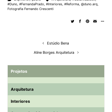
#Duno
,
#FernandaPrado
,
#Interiores
,
#Reforma
,
@duno.arq
,
Fotografia Fernando Crescenti
Estúdio Bena
Aline Borges Arquitetura
Projetos
Arquitetura
Interiores