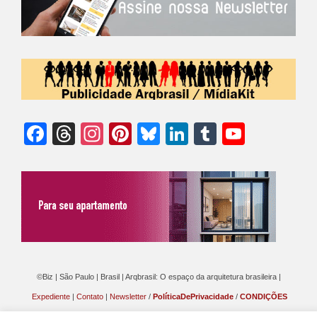
Facebook
Threads
Instagram
Pinterest
Bluesky
LinkedIn
Tumblr
YouTu
Chann
©Biz | São Paulo | Brasil | Arqbrasil: O espaço da arquitetura brasileira |
Expediente
|
Contato
|
Newsletter
/
PolíticaDePrivacidade
/
CONDIÇÕES
GERAIS DE PUBLICAÇÃO (CGP
)