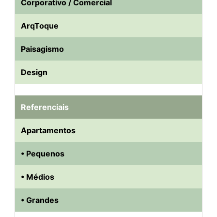
Corporativo / Comercial
ArqToque
Paisagismo
Design
Referenciais
Apartamentos
• Pequenos
• Médios
• Grandes