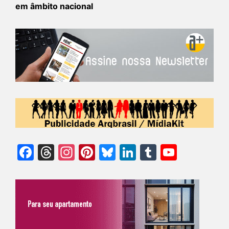
em âmbito nacional
Facebook
Threads
Instagram
Pinterest
Bluesky
LinkedIn
Tumblr
YouTu
Chann