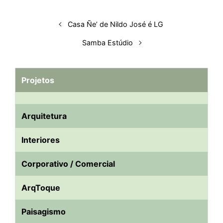
Casa Ñe’ de Nildo José é LG
Samba Estúdio
Projetos
Arquitetura
Interiores
Corporativo / Comercial
ArqToque
Paisagismo