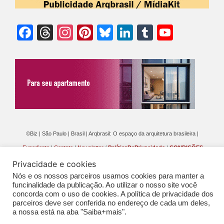
Facebook
Threads
Instagram
Pinterest
Bluesky
LinkedIn
Tumblr
YouTu
Chann
©Biz | São Paulo | Brasil | Arqbrasil: O espaço da arquitetura brasileira |
Expediente
|
Contato
|
Newsletter
/
PolíticaDePrivacidade
/
CONDIÇÕES
GERAIS DE PUBLICAÇÃO (CGP
)
Privacidade e cookies
Nós e os nossos parceiros usamos cookies para manter a
funcinalidade da publicação. Ao utilizar o nosso site você
concorda com o uso de cookies. A política de privacidade dos
parceiros deve ser conferida no endereço de cada um deles,
a nossa está na aba "Saiba+mais".