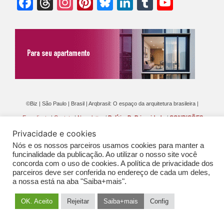
Facebook
Threads
Instagram
Pinterest
Bluesky
LinkedIn
Tumblr
YouTu
Chann
©Biz | São Paulo | Brasil | Arqbrasil: O espaço da arquitetura brasileira |
Expediente
|
Contato
|
Newsletter
/
PolíticaDePrivacidade
/
CONDIÇÕES
Privacidade e cookies
GERAIS DE PUBLICAÇÃO (CGP
)
Nós e os nossos parceiros usamos cookies para manter a
funcinalidade da publicação. Ao utilizar o nosso site você
concorda com o uso de cookies. A política de privacidade dos
parceiros deve ser conferida no endereço de cada um deles,
a nossa está na aba "Saiba+mais".
OK. Aceito
Rejeitar
Saiba+mais
Config