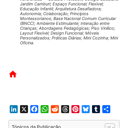
Jardim Camburi; Espaço Funcional; Flexível;
Educação Infantil; Arquitetura Desafiadora;
Autonomia; Colaboração; Princípios
Montessorianos; Base Nacional Comum Curricular
(BNCC); Ambiente Estimulante; Interação entre
Crianças; Abordagens Pedagógicas; Piso Vinílico;
Layout Flexível; Design Funcional; Móveis
Personalizados; Práticas Diárias; Mini Cozinha; Mini
Oficina.
L
X
F
W
R
T
P
B
T
S
i
a
h
e
h
i
l
u
h
n
c
a
d
r
n
u
m
a
Tópicos da Publicação