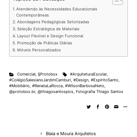
k
e
t
d
e
t
e
b
r
Atendendo às Necessidades Educacionais
e
b
s
i
a
e
s
l
e
Contemporâneas
Abordagens Pedagógicas Setorizadas
d
o
A
t
d
r
k
r
Seleção Estratégica de Materiais
I
o
p
s
e
y
Layout Flexível e Design Funcional
n
k
p
s
Promoção de Práticas Diárias
t
Móveis Personalizados
Comercial
,
§Protobox
#ArquiteturaEscolar
,
#ColégioSalesianoJardimCamburi
,
#Design
,
#EspíritoSanto
,
#Mobiliário
,
#RenataLaRocca
,
#WilsonBarbosaNeto
,
@protobox.br
,
@thiagosantospics
,
Fotografia Thiago Santos
Blaia e Moura Arquitetos