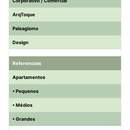
Corporativo / Comercial
ArqToque
Paisagismo
Design
Referenciais
Apartamentos
• Pequenos
• Médios
• Grandes