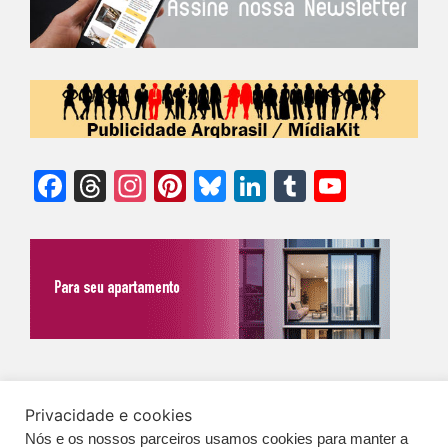
Facebook
Threads
Instagram
Pinterest
Bluesky
LinkedIn
Tumblr
YouTu
Chann
©Biz | São Paulo | Brasil | Arqbrasil: O espaço da arquitetura brasileira |
Privacidade e cookies
Expediente
|
Contato
|
Newsletter
/
PolíticaDePrivacidade
/
CONDIÇÕES
Nós e os nossos parceiros usamos cookies para manter a
GERAIS DE PUBLICAÇÃO (CGP
)