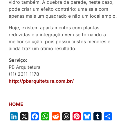
vidro também. A quebra da parede, neste caso,
pode criar um efeito contrário: uma sala com
apenas mais um quadrado e não um local amplo.
Hoje, existem apartamentos com plantas
reduzidas e a integração vem se tornando a
melhor solução, pois possui custos menores e
ainda traz um ótimo resultado.
Serviço:
PB Arquitetura
(11) 2311-1178
http://pbarquitetura.com.br/
HOME
L
X
F
W
R
T
P
B
T
S
i
a
h
e
h
i
l
u
h