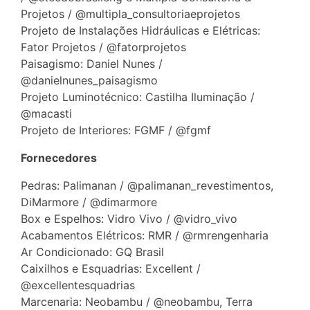
Projetos / @multipla_consultoriaeprojetos
Projeto de Instalações Hidráulicas e Elétricas:
Fator Projetos / @fatorprojetos
Paisagismo: Daniel Nunes /
@danielnunes_paisagismo
Projeto Luminotécnico: Castilha Iluminação /
@macasti
Projeto de Interiores: FGMF / @fgmf
Fornecedores
Pedras: Palimanan / @palimanan_revestimentos,
DiMarmore / @dimarmore
Box e Espelhos: Vidro Vivo / @vidro_vivo
Acabamentos Elétricos: RMR / @rmrengenharia
Ar Condicionado: GQ Brasil
Caixilhos e Esquadrias: Excellent /
@excellentesquadrias
Marcenaria: Neobambu / @neobambu, Terra