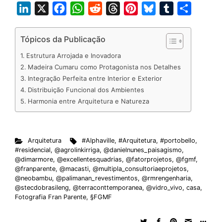
L
X
F
W
R
T
P
B
T
S
i
a
h
e
h
i
l
u
h
n
c
a
d
r
n
u
m
a
Tópicos da Publicação
k
e
t
d
e
t
e
b
r
Estrutura Arrojada e Inovadora
e
b
s
i
a
e
s
l
e
Madeira Cumaru como Protagonista nos Detalhes
d
o
A
t
d
r
k
r
Integração Perfeita entre Interior e Exterior
Distribuição Funcional dos Ambientes
I
o
p
s
e
y
Harmonia entre Arquitetura e Natureza
n
k
p
s
t
Arquitetura
#Alphaville
,
#Arquitetura
,
#portobello
,
#residencial
,
@agrolinkirriga
,
@danielnunes_paisagismo
,
@dimarmore
,
@excellentesquadrias
,
@fatorprojetos
,
@fgmf
,
@franparente
,
@macasti
,
@multipla_consultoriaeprojetos
,
@neobambu
,
@palimanan_revestimentos
,
@rmrengenharia
,
@stecdobrasileng
,
@terraconttemporanea
,
@vidro_vivo
,
casa
,
Fotografia Fran Parente
,
§FGMF