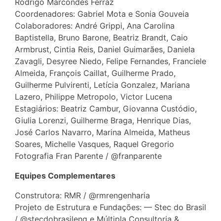
Rodrigo Marcondes Ferraz
Coordenadores: Gabriel Mota e Sonia Gouveia
Colaboradores: André Grippi, Ana Carolina
Baptistella, Bruno Barone, Beatriz Brandt, Caio
Armbrust, Cintia Reis, Daniel Guimarães, Daniela
Zavagli, Desyree Niedo, Felipe Fernandes, Franciele
Almeida, François Caillat, Guilherme Prado,
Guilherme Pulvirenti, Letícia Gonzalez, Mariana
Lazero, Philippe Metropolo, Victor Lucena
Estagiários: Beatriz Cambur, Giovanna Custódio,
Giulia Lorenzi, Guilherme Braga, Henrique Dias,
José Carlos Navarro, Marina Almeida, Matheus
Soares, Michelle Vasques, Raquel Gregorio
Fotografia Fran Parente / @franparente
Equipes Complementares
Construtora: RMR / @rmrengenharia
Projeto de Estrutura e Fundações: — Stec do Brasil
/ @stecdobrasileng e Múltipla Consultoria &