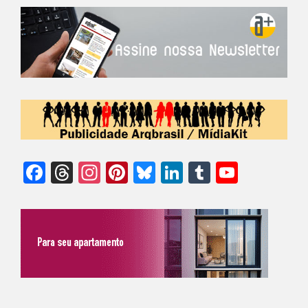
Facebook
Threads
Instagram
Pinterest
Bluesky
LinkedIn
Tumblr
YouTu
Chann