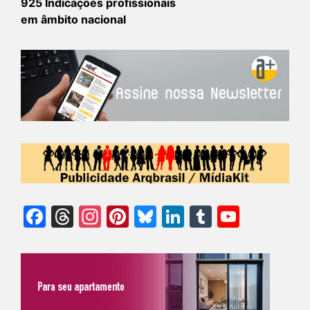
925 Indicações profissionais
em âmbito nacional
Facebook
Threads
Instagram
Pinterest
Bluesky
LinkedIn
Tumblr
YouTu
Chann