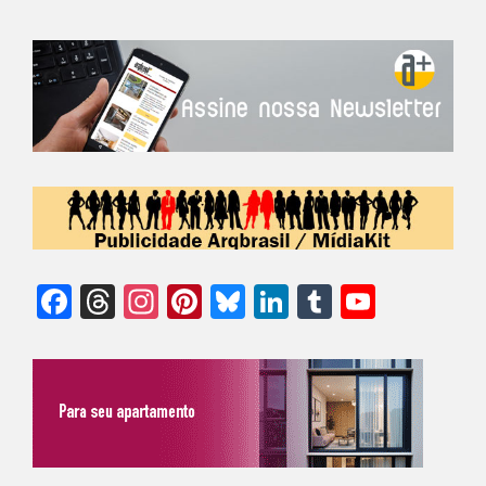
Facebook
Threads
Instagram
Pinterest
Bluesky
LinkedIn
Tumblr
YouTu
Chann