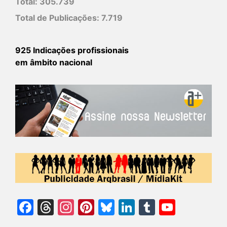
Total:
305.739
Total de Publicações:
7.719
925 Indicações profissionais
em âmbito nacional
Facebook
Threads
Instagram
Pinterest
Bluesky
LinkedIn
Tumblr
YouTu
Chann