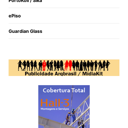
PortoKoll / Sika
ePiso
Guardian Glass