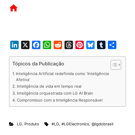
L
X
F
W
R
T
P
B
T
S
i
a
h
e
h
i
l
u
h
n
c
a
d
r
n
u
m
a
Tópicos da Publicação
k
e
t
d
e
t
e
b
r
Inteligência Artificial redefinida como ‘Inteligência
e
b
s
i
a
e
s
l
e
Afetiva’
Inteligência de vida em tempo real
d
o
A
t
d
r
k
r
Inteligência orquestrada com LG AI Brain
I
o
p
s
e
y
Compromisso com a Inteligência Responsável
n
k
p
s
t
LG
,
Produto
#LG
,
#LGElectronics
,
@lgdobrasil