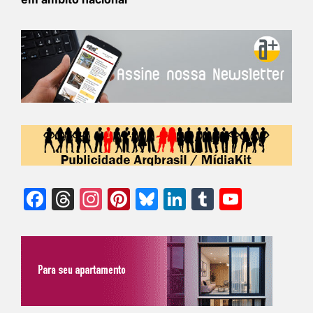
Facebook
Threads
Instagram
Pinterest
Bluesky
LinkedIn
Tumblr
YouTu
Chann