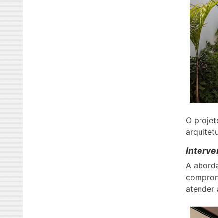
O projet
arquitetu
Interve
A aborda
comprome
atender