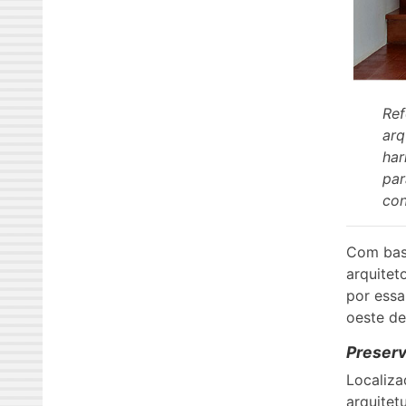
Ref
arq
har
par
con
Com base
arquitet
por essa
oeste de
Preserv
Localiza
arquitet