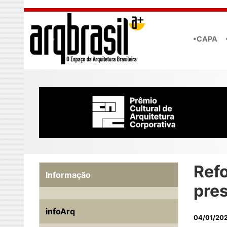
Skip to main content
•CAPA
Ref
Informação
pre
infoArq
04/01/20