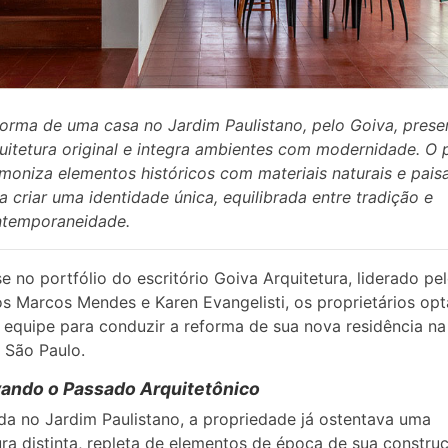
orma de uma casa no Jardim Paulistano, pelo Goiva, prese
uitetura original e integra ambientes com modernidade. O 
moniza elementos históricos com materiais naturais e pai
a criar uma identidade única, equilibrada entre tradição e
temporaneidade.
 no portfólio do escritório Goiva Arquitetura, liderado pe
os Marcos Mendes e Karen Evangelisti, os proprietários op
 equipe para conduzir a reforma de sua nova residência n
 São Paulo.
ando o Passado Arquitetônico
da no Jardim Paulistano, a propriedade já ostentava uma
ura distinta, repleta de elementos de época de sua constru