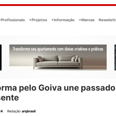
•Profissionais
+Projetos
+Informação
+Marcas
Newslett
orma pelo Goiva une passado
sente
24
Redação
arqbrasil