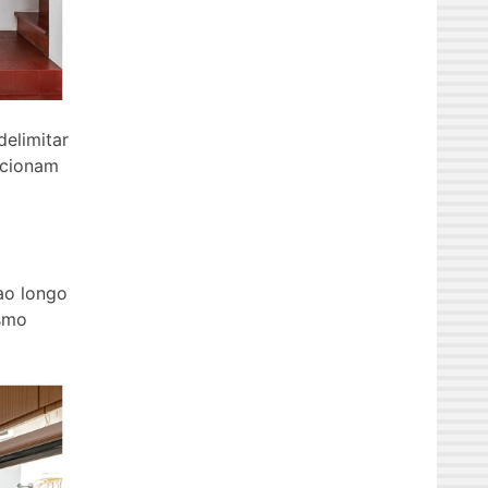
delimitar
rcionam
ao longo
esmo