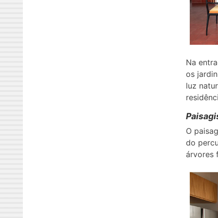
Na entra
os jardi
luz natu
residênc
Paisagi
O paisag
do percu
árvores 