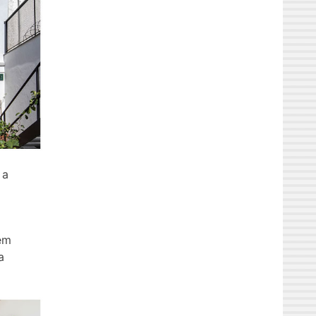
 a
em
a