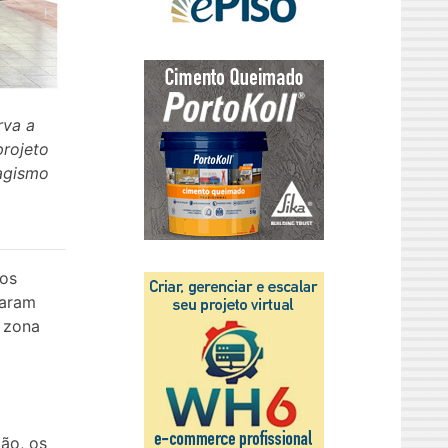
rva a
projeto
sagismo
los
taram
a zona
ção, os