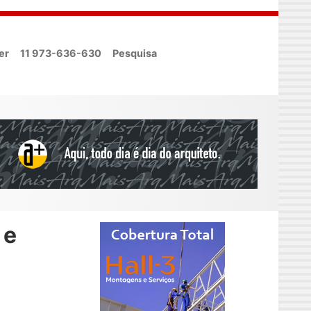
er
11 973-636-630
Pesquisa
 e