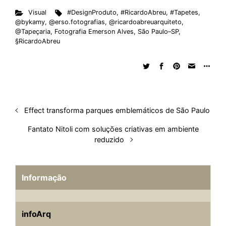
n
k
p
s
Visual
#DesignProduto
,
#RicardoAbreu
,
#Tapetes
,
t
@bykamy
,
@erso.fotografias
,
@ricardoabreuarquiteto
,
@Tapeçaria
,
Fotografia Emerson Alves
,
São Paulo–SP
,
§RicardoAbreu
Effect transforma parques emblemáticos de São Paulo
Fantato Nitoli com soluções criativas em ambiente
reduzido
Informação
infoArq