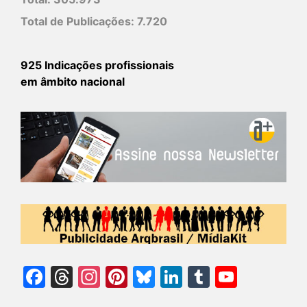
Total de Publicações:
7.720
925 Indicações profissionais
em âmbito nacional
Facebook
Threads
Instagram
Pinterest
Bluesky
LinkedIn
Tumblr
YouTu
Chann