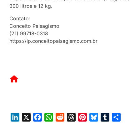
300 litros e 12 kg.
Contato:
Conceito Paisagismo
(21) 99718-0318
https://lp.conceitopaisagismo.com.br
L
X
F
W
R
T
P
B
T
S
i
a
h
e
h
i
l
u
h
n
c
a
d
r
n
u
m
a