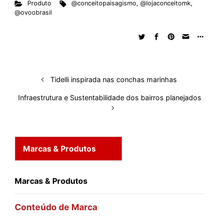
Produto
@conceitopaisagismo
,
@lojaconceitomk
,
k
e
t
d
e
t
e
b
r
@ovoobrasil
e
b
s
i
a
e
s
l
e
d
o
A
t
d
r
k
r
I
o
p
s
e
y
n
k
p
s
t
Tidelli inspirada nas conchas marinhas
Infraestrutura e Sustentabilidade dos bairros planejados
Marcas & Produtos
Marcas & Produtos
Conteúdo de Marca