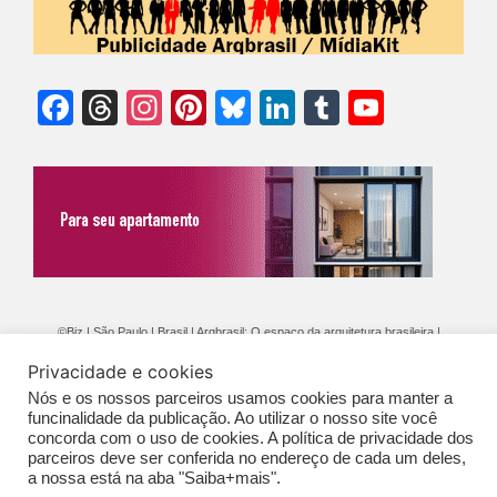
Facebook
Threads
Instagram
Pinterest
Bluesky
LinkedIn
Tumblr
YouTu
Chann
©Biz | São Paulo | Brasil | Arqbrasil: O espaço da arquitetura brasileira |
Expediente
|
Contato
|
Newsletter
/
PolíticaDePrivacidade
/
CONDIÇÕES
Privacidade e cookies
GERAIS DE PUBLICAÇÃO (CGP
)
Nós e os nossos parceiros usamos cookies para manter a
funcinalidade da publicação. Ao utilizar o nosso site você
concorda com o uso de cookies. A política de privacidade dos
parceiros deve ser conferida no endereço de cada um deles,
a nossa está na aba "Saiba+mais".