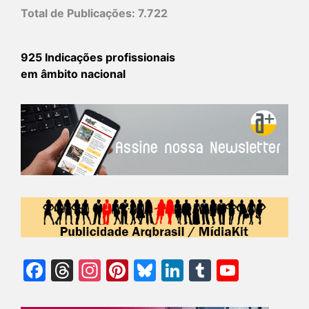
Total de Publicações:
7.722
925 Indicações profissionais
em âmbito nacional
Facebook
Threads
Instagram
Pinterest
Bluesky
LinkedIn
Tumblr
YouTu
Chann