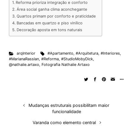
Reforma prioriza integração e conforto
e
b
s
i
a
e
s
l
e
Área social ganha clima aconchegante
d
o
A
t
d
r
k
r
Quartos primam por conforto e praticidade
Bancadas em quartzo e piso vinílico
I
o
p
s
e
y
Decoração aposta em tons naturais
n
k
p
s
t
arqInterior
#Apartamento
,
#Arquitetura
,
#Interiores
,
#MarianaRasslan
,
#Reforma
,
#StudioMobyDick
,
@nathalie.artaxo
,
Fotografia Nathalie Artaxo
Mudanças estruturais possibilitam maior
funcionalidade
Varanda como elemento central