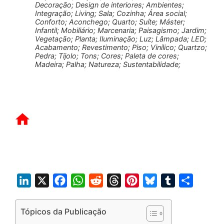
Decoração; Design de interiores; Ambientes;
Integração; Living; Sala; Cozinha; Área social;
Conforto; Aconchego; Quarto; Suíte; Máster;
Infantil; Mobiliário; Marcenaria; Paisagismo; Jardim;
Vegetação; Planta; Iluminação; Luz; Lâmpada; LED;
Acabamento; Revestimento; Piso; Vinílico; Quartzo;
Pedra; Tijolo; Tons; Cores; Paleta de cores;
Madeira; Palha; Natureza; Sustentabilidade;
L
X
F
W
R
T
P
B
T
S
i
a
h
e
h
i
l
u
h
n
c
a
d
r
n
u
m
a
Tópicos da Publicação
k
e
t
d
e
t
e
b
r