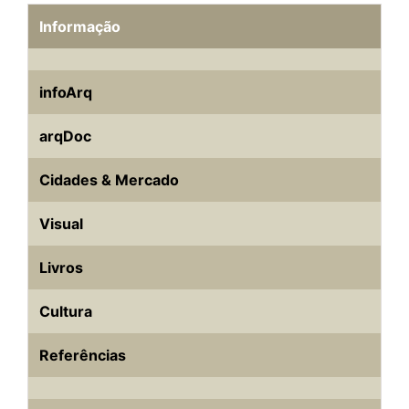
Informação
infoArq
arqDoc
Cidades & Mercado
Visual
Livros
Cultura
Referências