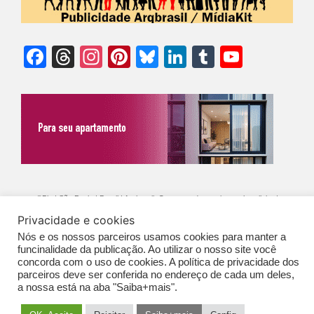
Facebook
Threads
Instagram
Pinterest
Bluesky
LinkedIn
Tumblr
YouTu
Chann
©Biz | São Paulo | Brasil | Arqbrasil: O espaço da arquitetura brasileira |
Privacidade e cookies
Expediente
|
Contato
|
Newsletter
/
PolíticaDePrivacidade
/
CONDIÇÕES
Nós e os nossos parceiros usamos cookies para manter a
GERAIS DE PUBLICAÇÃO (CGP
)
funcinalidade da publicação. Ao utilizar o nosso site você
concorda com o uso de cookies. A política de privacidade dos
parceiros deve ser conferida no endereço de cada um deles,
a nossa está na aba "Saiba+mais".