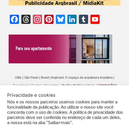
Facebook
Threads
Instagram
Pinterest
Bluesky
LinkedIn
Tumblr
YouTu
Chann
©Biz | São Paulo | Brasil | Arqbrasil: O espaço da arquitetura brasileira |
Expediente
|
Contato
|
Newsletter
/
PolíticaDePrivacidade
/
CONDIÇÕES
GERAIS DE PUBLICAÇÃO (CGP
)
Privacidade e cookies
Nós e os nossos parceiros usamos cookies para manter a
funcinalidade da publicação. Ao utilizar o nosso site você
concorda com o uso de cookies. A política de privacidade dos
parceiros deve ser conferida no endereço de cada um deles,
a nossa está na aba "Saiba+mais".