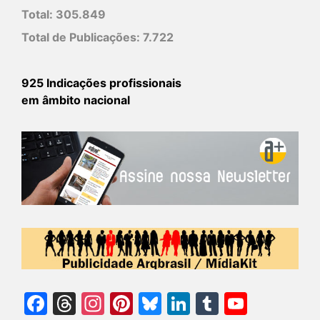
Total:
305.849
Total de Publicações:
7.722
925 Indicações profissionais
em âmbito nacional
Facebook
Threads
Instagram
Pinterest
Bluesky
LinkedIn
Tumblr
YouTu