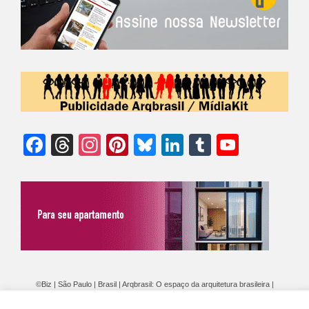
Facebook
Threads
Instagram
Pinterest
Bluesky
LinkedIn
Tumblr
YouTu
Chann
©Biz | São Paulo | Brasil | Arqbrasil: O espaço da arquitetura brasileira |
Expediente
|
Contato
|
Newsletter
/
PolíticaDePrivacidade
/
CONDIÇÕES