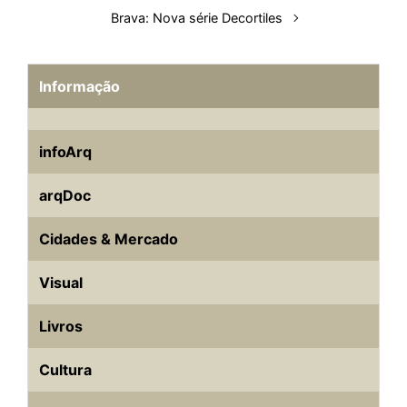
Brava: Nova série Decortiles
Informação
infoArq
arqDoc
Cidades & Mercado
Visual
Livros
Cultura