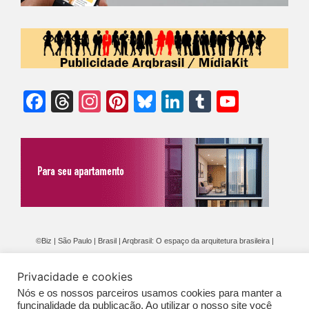
Facebook
Threads
Instagram
Pinterest
Bluesky
LinkedIn
Tumblr
YouTu
Chann
©Biz | São Paulo | Brasil | Arqbrasil: O espaço da arquitetura brasileira |
Expediente
|
Contato
|
Newsletter
/
PolíticaDePrivacidade
/
CONDIÇÕES
Privacidade e cookies
GERAIS DE PUBLICAÇÃO (CGP
)
Nós e os nossos parceiros usamos cookies para manter a
funcinalidade da publicação. Ao utilizar o nosso site você