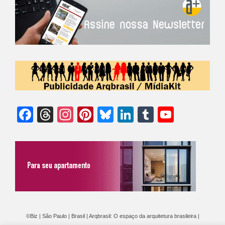
Facebook
Threads
Instagram
Pinterest
Bluesky
LinkedIn
Tumblr
YouTu
Chann
©Biz | São Paulo | Brasil | Arqbrasil: O espaço da arquitetura brasileira |