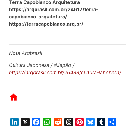
Terra Capobianco Arquitetura
https://arqbrasil.com.br/24617/terra-
capobianco-arquitetura/
https://terracapobianco.arq.br/
Nota Arqbrasil
Cultura Japonesa / #Japão /
https://arqbrasil.com.br/26488/cultura-japonesa/
L
X
F
W
R
T
P
B
T
S
i
a
h
e
h
i
l
u
h