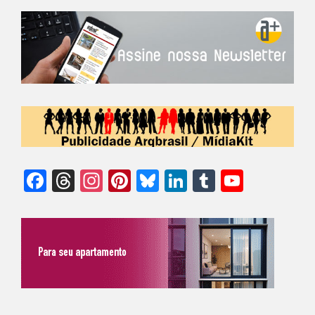
Facebook
Threads
Instagram
Pinterest
Bluesky
LinkedIn
Tumblr
YouTu
Chann