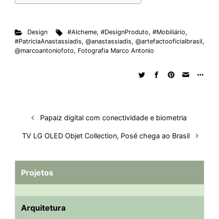
Design
#Alcheme
,
#DesignProduto
,
#Mobiliário
,
#PatriciaAnastassiadis
,
@anastassiadis
,
@artefactooficialbrasil
,
@marcoantoniofoto
,
Fotografia Marco Antonio
Papaiz digital com conectividade e biometria
TV LG OLED Objet Collection, Posé chega ao Brasil
Projetos
Arquitetura