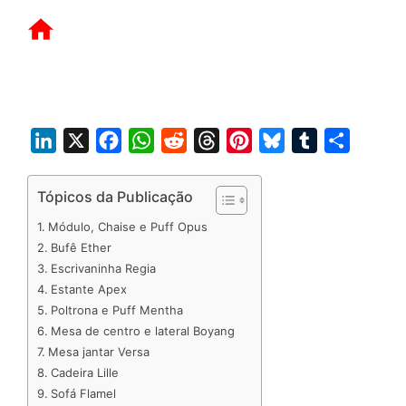
L
X
F
W
R
T
P
B
T
S
i
a
h
e
h
i
l
u
h
n
c
a
d
r
n
u
m
a
Tópicos da Publicação
k
e
t
d
e
t
e
b
r
Módulo, Chaise e Puff Opus
e
b
s
i
a
e
s
l
e
Bufê Ether
d
o
A
t
d
r
k
r
Escrivaninha Regia
Estante Apex
I
o
p
s
e
y
Poltrona e Puff Mentha
n
k
p
s
Mesa de centro e lateral Boyang
t
Mesa jantar Versa
Cadeira Lille
Sofá Flamel