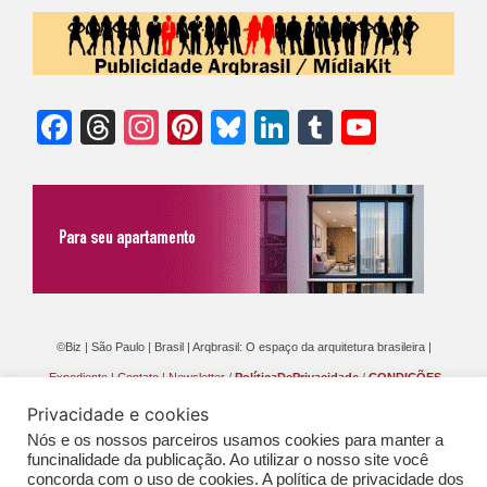
Facebook
Threads
Instagram
Pinterest
Bluesky
LinkedIn
Tumblr
YouTu
Chann
©Biz | São Paulo | Brasil | Arqbrasil: O espaço da arquitetura brasileira |
Expediente
|
Contato
|
Newsletter
/
PolíticaDePrivacidade
/
CONDIÇÕES
GERAIS DE PUBLICAÇÃO (CGP
)
Privacidade e cookies
Nós e os nossos parceiros usamos cookies para manter a
funcinalidade da publicação. Ao utilizar o nosso site você
concorda com o uso de cookies. A política de privacidade dos