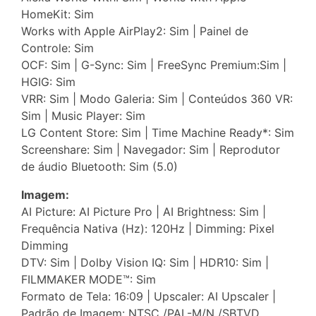
HomeKit: Sim
Works with Apple AirPlay2: Sim | Painel de
Controle: Sim
OCF: Sim | G-Sync: Sim | FreeSync Premium:Sim |
HGIG: Sim
VRR: Sim | Modo Galeria: Sim | Conteúdos 360 VR:
Sim | Music Player: Sim
LG Content Store: Sim | Time Machine Ready*: Sim
Screenshare: Sim | Navegador: Sim | Reprodutor
de áudio Bluetooth: Sim (5.0)
Imagem:
AI Picture: AI Picture Pro | AI Brightness: Sim |
Frequência Nativa (Hz): 120Hz | Dimming: Pixel
Dimming
DTV: Sim | Dolby Vision IQ: Sim | HDR10: Sim |
FILMMAKER MODE™: Sim
Formato de Tela: 16:09 | Upscaler: AI Upscaler |
Padrão de Imagem: NTSC /PAL-M/N /SBTVD