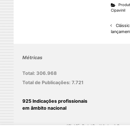
Produ
k
Cipavinil
e
d
Clássic
I
lançament
n
Métricas
Total:
306.968
Total de Publicações:
7.721
925 Indicações profissionais
em âmbito nacional
©Biz | São Paulo | Brasil | Arqbrasil: O espaç