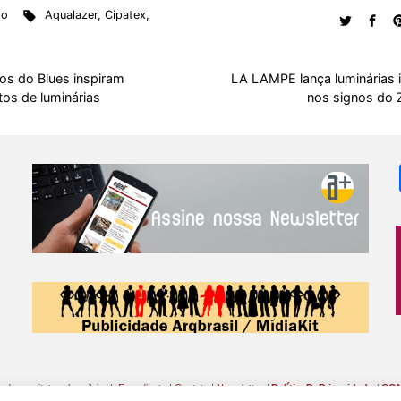
to
Aqualazer
,
Cipatex
,
e
t
d
e
t
e
b
r
b
s
i
a
e
s
l
e
o
A
t
d
r
k
r
os do Blues inspiram
LA LAMPE lança luminárias 
o
p
s
e
y
os de luminárias
nos signos do 
k
p
s
t
o da arquitetura brasileira |
Expediente
|
Contato
|
Newsletter
/
PolíticaDePrivacidade
/
CON