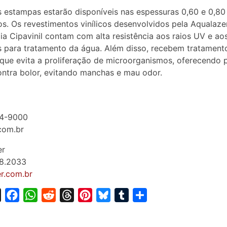
 estampas estarão disponíveis nas espessuras 0,60 e 0,80
os. Os revestimentos vinílicos desenvolvidos pela Aqualaz
ia Cipavinil contam com alta resistência aos raios UV e ao
 para tratamento da água. Além disso, recebem tratament
 que evita a proliferação de microorganismos, oferecendo 
ontra bolor, evitando manchas e mau odor.
84-9000
com.br
er
68.2033
r.com.br
X
F
W
R
T
P
B
T
S
a
h
e
h
i
l
u
h
c
a
d
r
n
u
m
a