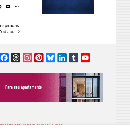
inspiradas
Zodíaco
Facebook
Threads
Instagram
Pinterest
Bluesky
LinkedIn
Tumblr
YouTube
Channel
DIÇÕES GERAIS DE PUBLICAÇÃO (CGP
)