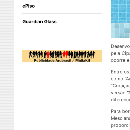
ePiso
Guardian Glass
Desenvol
pela Cip
ocorre e
Entre os
como “Ar
“Curaçao
versão “
diferenc
Para bor
Mescland
proporci