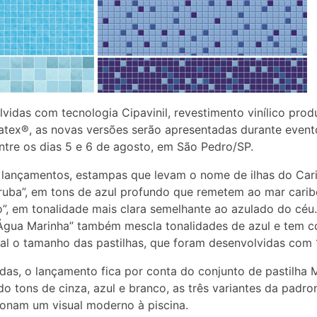
vidas com tecnologia Cipavinil, revestimento vinílico prod
atex®, as novas versões serão apresentadas durante event
ntre os dias 5 e 6 de agosto, em São Pedro/SP.
 lançamentos, estampas que levam o nome de ilhas do Cari
uba”, em tons de azul profundo que remetem ao mar carib
”, em tonalidade mais clara semelhante ao azulado do céu
Água Marinha” também mescla tonalidades de azul e tem 
ial o tamanho das pastilhas, que foram desenvolvidas com 
das, o lançamento fica por conta do conjunto de pastilha M
o tons de cinza, azul e branco, as três variantes da padr
onam um visual moderno à piscina.