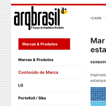
Skip to main content
•CAPA
Mar 
Marcas & Produtos
est
Marcas & Produtos
02/08/20
Conteúdo de Marca
Inspirad
estampas
LG
PortoKoll / Sika