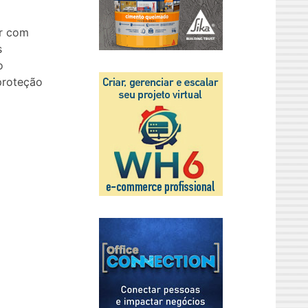
er com
s
o
proteção