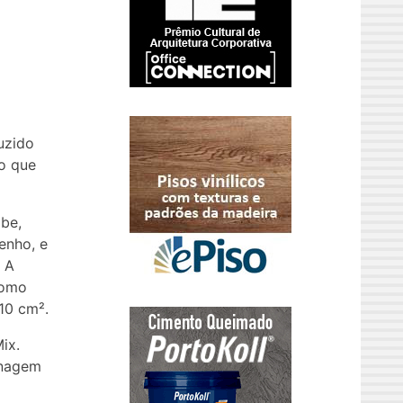
uzido
o que
be,
enho, e
. A
como
10 cm².
ix.
onagem