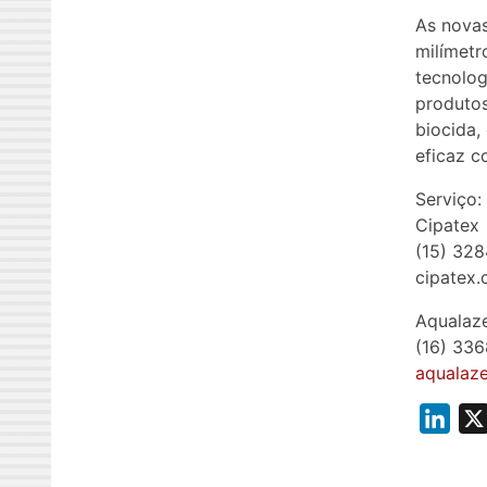
As novas
milímetr
tecnolog
produtos
biocida,
eficaz c
Serviço:
Cipatex
(15) 32
cipatex.
Aqualaz
(16) 33
aqualaze
L
i
n