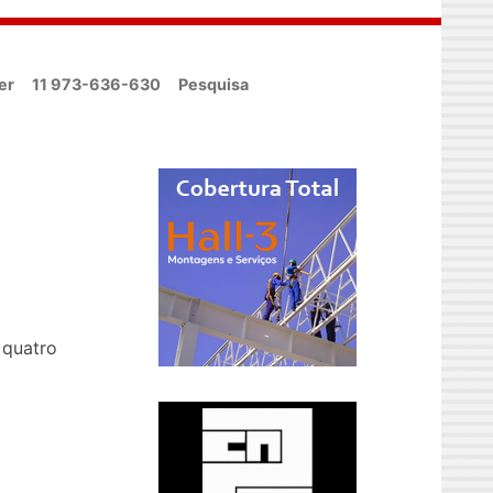
er
11 973-636-630
Pesquisa
 quatro