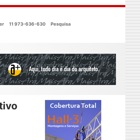
er
11 973-636-630
Pesquisa
tivo