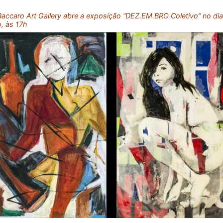
ccaro Art Gallery abre a exposição “DEZ.EM.BRO Coletivo” no dia
, às 17h