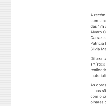
A recém
com uma 
das 17h 
Alvaro C
Carrazed
Patrícia 
Silvia M
Diferent
artístic
realidad
material
As obras
– mas sã
com o cu
olhares 