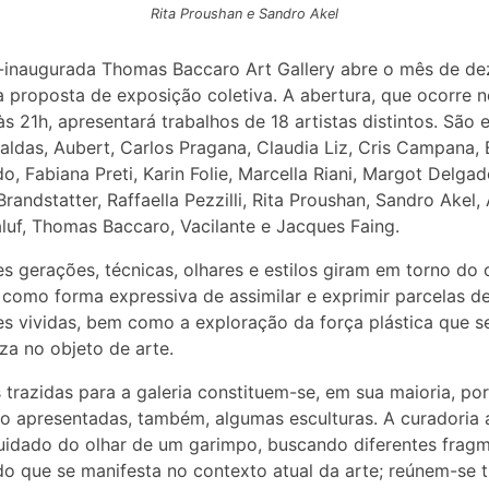
Rita Proushan e Sandro Akel
-inaugurada Thomas Baccaro Art Gallery abre o mês de d
proposta de exposição coletiva. A abertura, que ocorre no
às 21h, apresentará trabalhos de 18 artistas distintos. São e
aldas, Aubert, Carlos Pragana, Claudia Liz, Cris Campana, 
o, Fabiana Preti, Karin Folie, Marcella Riani, Margot Delgad
Brandstatter, Raffaella Pezzilli, Rita Proushan, Sandro Akel,
aluf, Thomas Baccaro, Vacilante e Jacques Faing.
es gerações, técnicas, olhares e estilos giram em torno do 
o como forma expressiva de assimilar e exprimir parcelas d
es vividas, bem como a exploração da força plástica que s
iza no objeto de arte.
 trazidas para a galeria constituem-se, em sua maioria, por
o apresentadas, também, algumas esculturas. A curadoria 
idado do olhar de um garimpo, buscando diferentes frag
do que se manifesta no contexto atual da arte; reúnem-se 