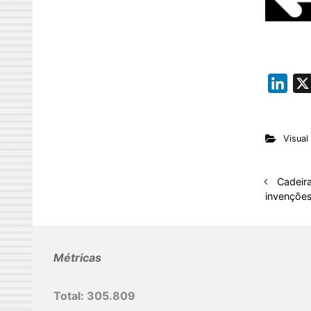
L
i
n
Visual
k
e
d
Cadeir
invençõe
I
n
Métricas
Total:
305.809