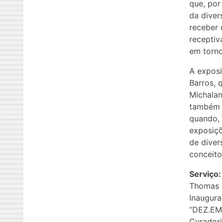
que, por
da diver
receber 
receptiv
em torno
A exposi
Barros, 
Michalan
também n
quando, 
exposiçõ
de diver
conceito
Serviço:
Thomas B
Inaugura
“DEZ.EM
Curador