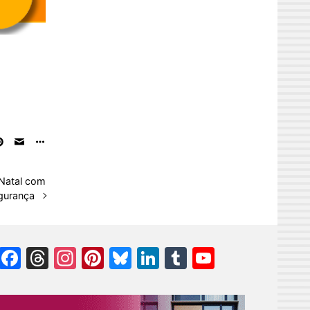
 Natal com
gurança
Facebook
Threads
Instagram
Pinterest
Bluesky
LinkedIn
Tumblr
YouTube
Channel