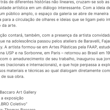
 trás de diferentes histórias não lineares, cruzam-se sob as
sidade artística em um diálogo interessante. Com a ideia d
um público amplo, o espaço da galeria se abre de maneira
a para a circulação de olhares e ideias que se ligam pelo in
 da arte.
ção contará, também, com a presença da artista convidad
que na adolescência passou pelos ateliers de Baravelli, Faja
y. A artista formou-se em Artes Plásticas pela FAAP, estu
a USP e na Sorbonne, em Paris – retornou ao Brasil em 1
com o amadurecimento de seu trabalho, inaugurou sua jor
es (nacionais e internacionais), e que hoje perpassa a exp
sos materiais e técnicas ao qual dialogam diretamente com
 de sua obra.
accaro Art Gallery
 a exposição
.BRO Coletivo”
ia: Thomas Baccaro