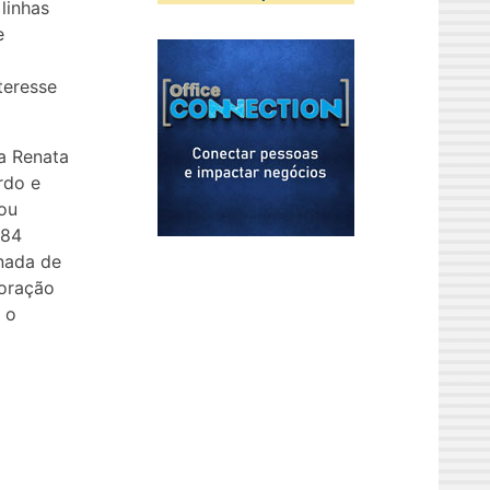
 linhas
e
teresse
a Renata
rdo e
dou
984
nada de
loração
 o