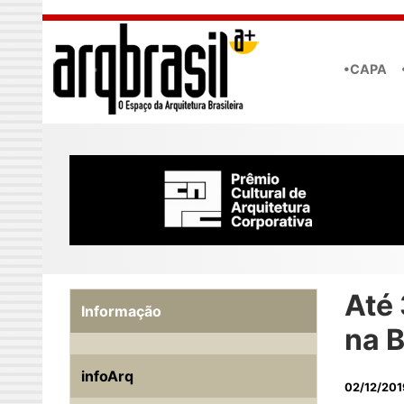
Skip to main content
•CAPA
Até
Informação
na 
infoArq
02/12/201