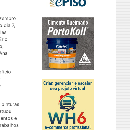
ezembro
 dia 7,
les:
Eric
o,
 Ana
ofício
e
e
 pinturas
atuou
mentos e
trabalhos