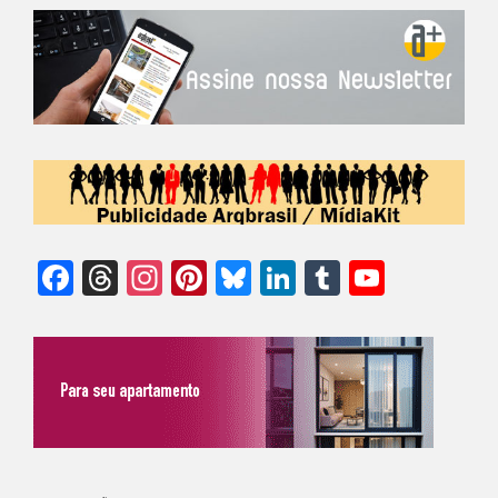
Facebook
Threads
Instagram
Pinterest
Bluesky
LinkedIn
Tumblr
YouTu
Chann