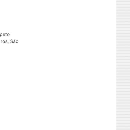
speto
ros, São