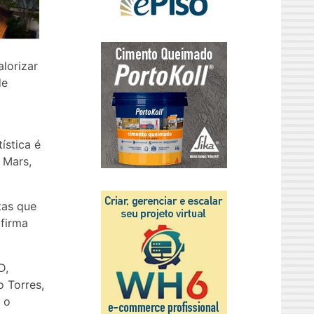
lorizar
de
ística é
 Mars,
tas que
afirma
D,
o Torres,
e o