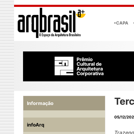
Skip to main content
•CAPA
Terc
Informação
05/12/20
infoArq
Trazend