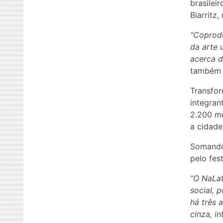
brasilei
Biarritz,
“Coprodu
da arte 
acerca d
também 
Transfor
integran
2.200 m
a cidade
Somando 
pelo fes
“O NaLat
social, 
há três 
cinza, i