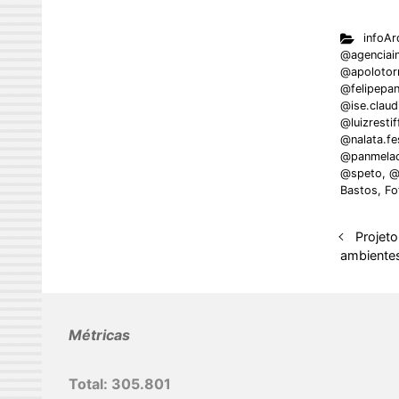
n
infoAr
k
@agenciai
e
@apolotor
@felipepa
d
@ise.claud
I
@luizrestif
@nalata.fes
n
@panmelac
@speto
,
@
Bastos
,
Fo
Projeto
ambiente
Métricas
Total:
305.801