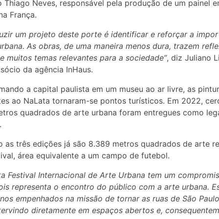
ro Thiago Neves, responsável pela produção de um painel 
 na França.
zir um projeto deste porte é identificar e reforçar a impor
urbana. As obras, de uma maneira menos dura, trazem refl
e muitos temas relevantes para a sociedade”
, diz Juliano 
sócio da agência InHaus.
mando a capital paulista em um museu ao ar livre, as pintu
tes ao NaLata tornaram-se pontos turísticos. Em 2022, cer
etros quadrados de arte urbana foram entregues como leg
.
as três edições já são 8.389 metros quadrados de arte re
tival, área equivalente a um campo de futebol.
a Festival Internacional de Arte Urbana tem um compromi
pois representa o encontro do público com a arte urbana. 
anos empenhados na missão de tornar as ruas de São Paul
ntervindo diretamente em espaços abertos e, consequentem