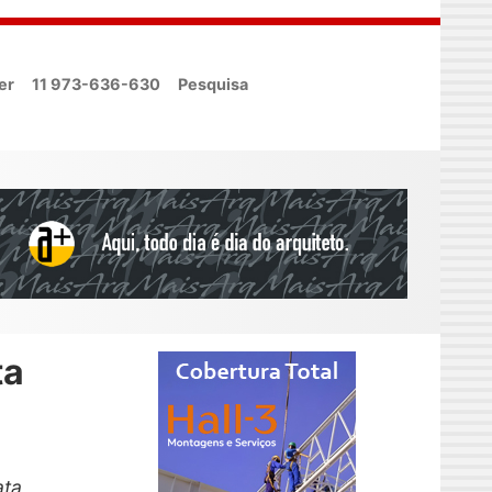
er
11 973-636-630
Pesquisa
ta
ata