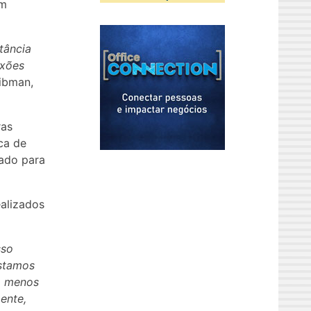
em
tância
exões
Libman,
ras
ca de
ado para
alizados
sso
Estamos
o menos
ente,