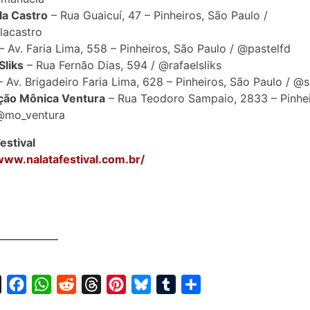
la Castro
– Rua Guaicuí, 47 – Pinheiros, São Paulo /
acastro
– Av. Faria Lima, 558 – Pinheiros, São Paulo / @pastelfd
Sliks
– Rua Fernão Dias, 594 / @rafaelsliks
 Av. Brigadeiro Faria Lima, 628 – Pinheiros, São Paulo / @
ação Mônica Ventura
– Rua Teodoro Sampaio, 2833 – Pinhei
 @mo_ventura
estival
www.nalatafestival.com.br/
X
F
W
R
T
P
B
T
S
a
h
e
h
i
l
u
h