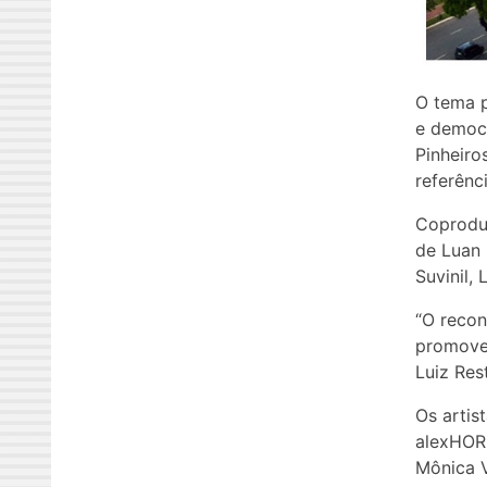
O tema p
e democr
Pinheiro
referênc
Coproduz
de Luan 
Suvinil,
“O recon
promover
Luiz Res
Os artis
alexHORN
Mônica V