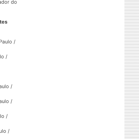
ador do
tes
Paulo /
lo /
aulo /
aulo /
lo /
lo /