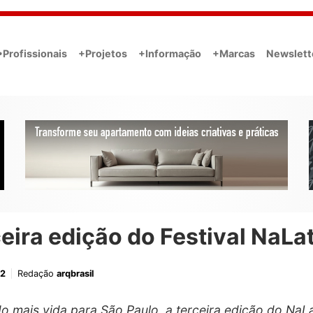
•Profissionais
+Projetos
+Informação
+Marcas
Newslett
eira edição do Festival NaLa
22
Redação
arqbrasil
o mais vida para São Paulo, a terceira edição do NaL