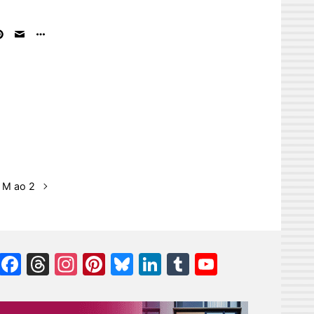
o M ao 2
Facebook
Threads
Instagram
Pinterest
Bluesky
LinkedIn
Tumblr
YouTube
Channel