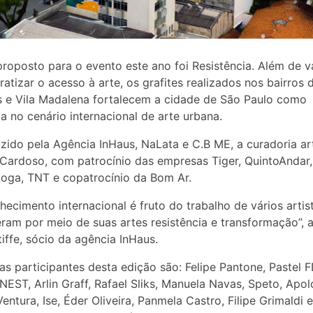
roposto para o evento este ano foi Resistência. Além de va
atizar o acesso à arte, os grafites realizados nos bairros 
s e Vila Madalena fortalecem a cidade de São Paulo como
ia no cenário internacional de arte urbana.
ido pela Agência InHaus, NaLata e C.B ME, a curadoria art
Cardoso, com patrocínio das empresas Tiger, QuintoAndar,
 Loga, TNT e copatrocínio da Bom Ar.
hecimento internacional é fruto do trabalho de vários artis
am por meio de suas artes resistência e transformação”, 
tiffe, sócio da agência InHaus.
tas participantes desta edição são: Felipe Pantone, Pastel F
EST, Arlin Graff, Rafael Sliks, Manuela Navas, Speto, Apol
entura, Ise, Éder Oliveira, Panmela Castro, Filipe Grimaldi 