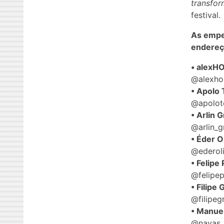
transfo
festival.
As empe
endereç
• alexH
@alexho
• Apolo 
@apolot
• Arlin G
@arlin_g
• Éder O
@ederoli
• Felipe
@felipe
• Filipe 
@filipeg
• Manue
@navas_