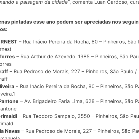
rmando a paisagem da cidade”
, comenta Luan Cardoso, cur
nas pintadas esse ano podem ser apreciadas nos seguin
os:
ORNEST
– Rua Inácio Pereira da Rocha, 80 – Pinheiros, São 
rnest
Torres
– Rua Arthur de Azevedo, 1985 – Pinheiros, São Pau
orres
raff
– Rua Pedroso de Morais, 227 – Pinheiros, São Paulo /
raff
liveira
– Rua Inácio Pereira da Rocha, 80 – Pinheiros, São P
veira.1
 Pantone
– Av. Brigadeiro Faria Lima, 628 – Pinheiros, São P
pantone
Grimaldi
– Rua Teodoro Sampaio, 2550 – Pinheiros, São Pau
rimaldi
la Navas
– Rua Pedroso de Morais, 227 – Pinheiros, São Pau
manuela