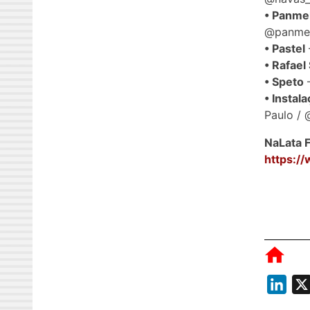
• Panme
@panmel
• Pastel
• Rafael 
• Speto
–
• Instal
Paulo /
NaLata F
https://
L
i