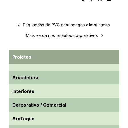
n
k
p
s
t
Esquadrias de PVC para adegas climatizadas
Mais verde nos projetos corporativos
Projetos
Arquitetura
Interiores
Corporativo / Comercial
ArqToque