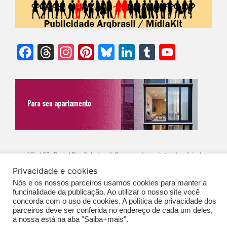
Facebook
Threads
Instagram
Pinterest
Bluesky
LinkedIn
Tumblr
YouTu
Chann
©Biz | São Paulo | Brasil | Arqbrasil: O espaço da arquitetura brasileira |
Expediente
|
Contato
|
Newsletter
/
PolíticaDePrivacidade
/
CONDIÇÕES
Privacidade e cookies
Nós e os nossos parceiros usamos cookies para manter a
GERAIS DE PUBLICAÇÃO (CGP
)
funcinalidade da publicação. Ao utilizar o nosso site você
concorda com o uso de cookies. A política de privacidade dos
parceiros deve ser conferida no endereço de cada um deles,
a nossa está na aba "Saiba+mais".