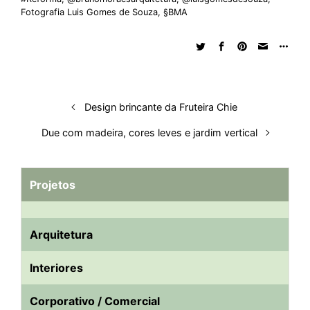
e
b
s
i
a
e
s
l
e
Fotografia Luis Gomes de Souza
,
§BMA
d
o
A
t
d
r
k
r
I
o
p
s
e
y
n
k
p
s
t
Design brincante da Fruteira Chie
Due com madeira, cores leves e jardim vertical
Projetos
Arquitetura
Interiores
Corporativo / Comercial