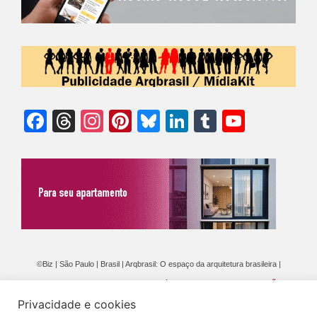
Facebook
Threads
Instagram
Pinterest
Bluesky
LinkedIn
Tumblr
YouTu
Chann
©Biz | São Paulo | Brasil | Arqbrasil: O espaço da arquitetura brasileira |
Expediente
|
Contato
|
Newsletter
/
PolíticaDePrivacidade
/
CONDIÇÕES
Privacidade e cookies
GERAIS DE PUBLICAÇÃO (CGP
)