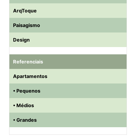
ArqToque
Paisagismo
Design
Referenciais
Apartamentos
• Pequenos
• Médios
• Grandes