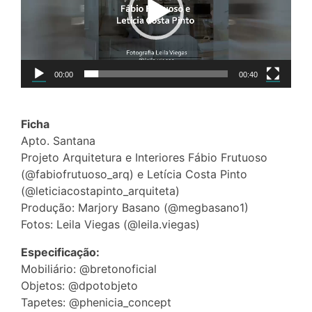
00:00
00:40
Ficha
Apto. Santana
Projeto Arquitetura e Interiores Fábio Frutuoso
(@fabiofrutuoso_arq) e Letícia Costa Pinto
(@leticiacostapinto_arquiteta)
Produção: Marjory Basano (@megbasano1)
Fotos: Leila Viegas (@leila.viegas)
Especificação:
Mobiliário: @bretonoficial
Objetos: @dpotobjeto
Tapetes: @phenicia_concept