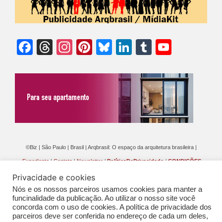
Facebook
Threads
Instagram
Pinterest
Bluesky
LinkedIn
Tumblr
YouTu
Chann
©Biz | São Paulo | Brasil | Arqbrasil: O espaço da arquitetura brasileira |
Expediente
|
Contato
|
Newsletter
/
PolíticaDePrivacidade
/
CONDIÇÕES
GERAIS DE PUBLICAÇÃO (CGP
)
Privacidade e cookies
Nós e os nossos parceiros usamos cookies para manter a
funcinalidade da publicação. Ao utilizar o nosso site você
concorda com o uso de cookies. A política de privacidade dos
parceiros deve ser conferida no endereço de cada um deles,