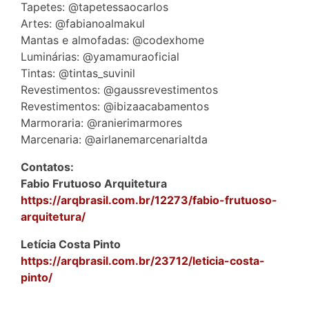
Tapetes: @tapetessaocarlos
Artes: @fabianoalmakul
Mantas e almofadas: @codexhome
Luminárias: @yamamuraoficial
Tintas: @tintas_suvinil
Revestimentos: @gaussrevestimentos
Revestimentos: @ibizaacabamentos
Marmoraria: @ranierimarmores
Marcenaria: @airlanemarcenarialtda
Contatos:
Fabio Frutuoso Arquitetura
https://arqbrasil.com.br/12273/fabio-frutuoso-
arquitetura/
Letícia Costa Pinto
https://arqbrasil.com.br/23712/leticia-costa-
pinto/