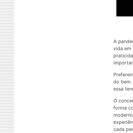
A pandem
vida em 
praticid
importan
Preferem
do bem. 
essa ten
O concei
forma co
moderniz
experiên
cada per