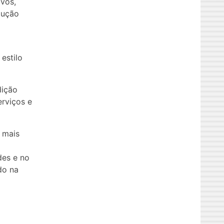
ivos,
lução
estilo
dição
erviços e
 mais
des e no
do na