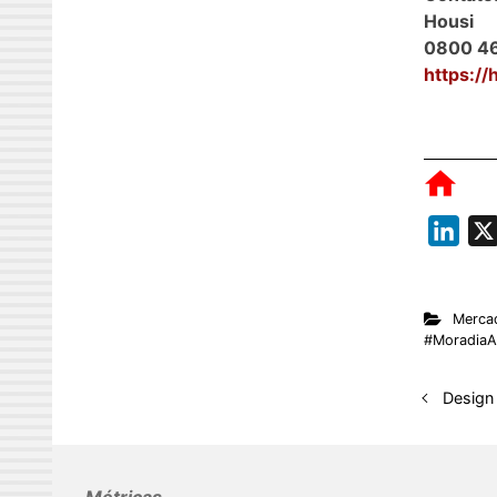
Housi
0800 4
https://
L
i
n
Merca
k
#MoradiaA
e
d
Design
I
n
Métricas