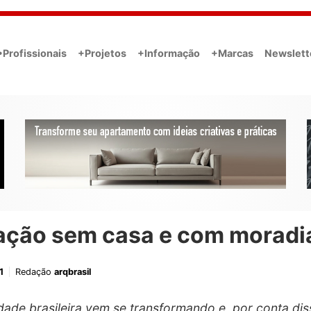
•Profissionais
+Projetos
+Informação
+Marcas
Newslett
ação sem casa e com moradi
1
Redação
arqbrasil
dade brasileira vem se transformando e, por conta dis