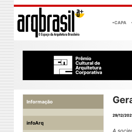
Skip to main content
•CAPA
Ger
Informação
29/12/202
infoArq
A socie