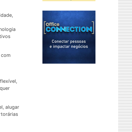
idade,
nologia
tivos
o com
lexível,
 quer
, alugar
torárias