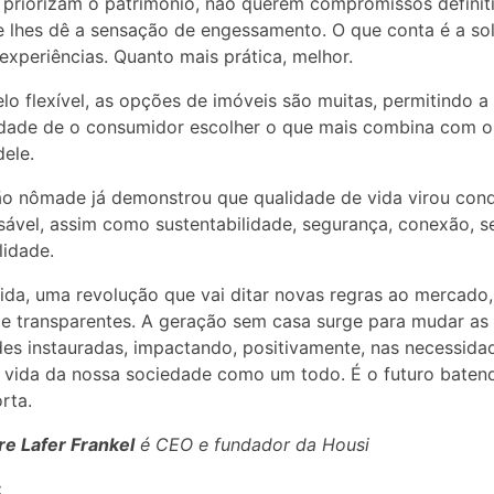
 priorizam o patrimônio, não querem compromissos definit
 lhes dê a sensação de engessamento. O que conta é a so
 experiências. Quanto mais prática, melhor.
o flexível, as opções de imóveis são muitas, permitindo a
idade de o consumidor escolher o que mais combina com o 
dele.
o nômade já demonstrou que qualidade de vida virou con
sável, assim como sustentabilidade, segurança, conexão, s
lidade.
da, uma revolução que vai ditar novas regras ao mercado,
s e transparentes. A geração sem casa surge para mudar as
des instauradas, impactando, positivamente, nas necessida
e vida da nossa sociedade como um todo. É o futuro baten
rta.
e Lafer Frankel
é CEO e fundador da Housi
: