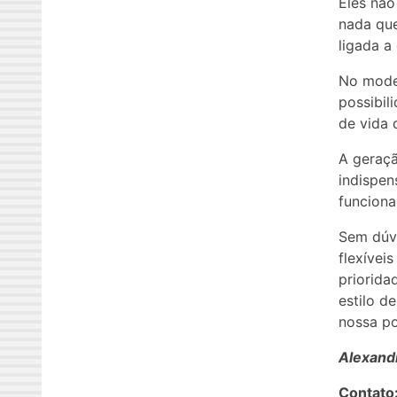
Eles não
nada que
ligada a
No model
possibil
de vida 
A geraçã
indispen
funciona
Sem dúvi
flexívei
priorida
estilo d
nossa po
Alexandr
Contato