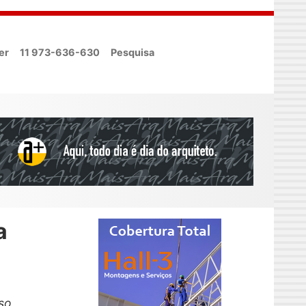
er
11 973-636-630
Pesquisa
a
so,