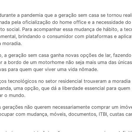
durante a pandemia que a geração sem casa se tornou real
nada pela oficialização do home office e a necessidade do
to social. Para acompanhar essa mudança de hábito, a tec
amental, brindando o consumidor com plataformas e aplica
à moradia.
, a geração sem casa ganha novas opções de lar, fazend
ar a bordo de um motorhome não seja mais uma das únicas
ivas para quem quer viver uma vida nômade.
os tecnológicos no setor residencial trouxeram a moradia f
nda, uma opção, que dá a liberdade essencial para quem
ar o mundo.
s gerações não querem necessariamente comprar um imóvel
ocupar com mudança, móveis, documentos, ITBI, custas car