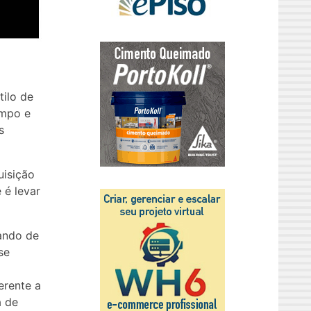
ilo de
empo e
s
uisição
 é levar
ando de
se
erente a
a de