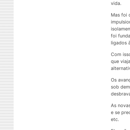
vida.
Mas foi 
impulsio
isolamen
foi fund
ligados 
Com isso
que viaj
alternat
Os avanç
sob dema
desbrav
As nova
e se pre
etc.