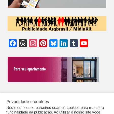
Facebook
Threads
Instagram
Pinterest
Bluesky
LinkedIn
Tumblr
YouTu
Chann
©Biz | São Paulo | Brasil | Arqbrasil: O espaço da arquitetura brasileira |
Privacidade e cookies
Expediente
|
Contato
|
Newsletter
/
PolíticaDePrivacidade
/
CONDIÇÕES
Nós e os nossos parceiros usamos cookies para manter a
GERAIS DE PUBLICAÇÃO (CGP
)
funcinalidade da publicação. Ao utilizar o nosso site você